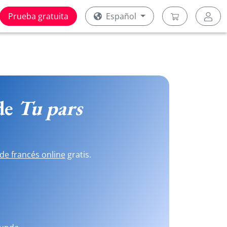
Prueba gratuita
Español
 de
Tu pars
de francés online
gratis.