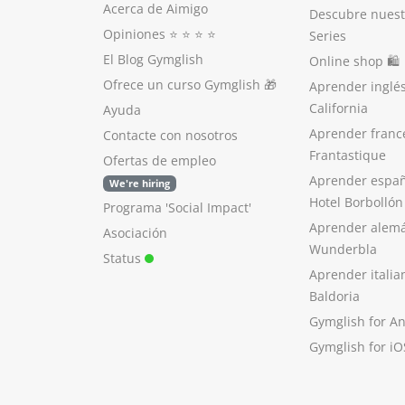
Acerca de Aimigo
Descubre nuest
Opiniones
⭐️ ⭐️ ⭐️ ⭐️
Series
El Blog Gymglish
Online shop 🛍
Ofrece un curso Gymglish
🎁
Aprender inglé
California
Ayuda
Aprender franc
Contacte con nosotros
Frantastique
Ofertas de empleo
Aprender españ
We're hiring
Hotel Borbollón
Programa 'Social Impact'
Aprender alem
Asociación
Wunderbla
Status
Aprender italia
Baldoria
Gymglish for A
Gymglish for iO