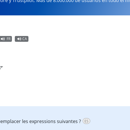
tore y Trustpilot. Más de 8.000.000 de usuarios en todo el 
FR
CA
?
"
 remplacer les expressions suivantes ?
ES