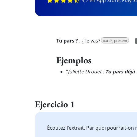
4,7 en App Store, Play S
Tu pars ?
:
¿Te vas?
partir, présent
Ejemplos
"
Juliette Drouet :
Tu pars déjà
Ejercicio 1
Écoutez l’extrait. Par quoi pourrait-on