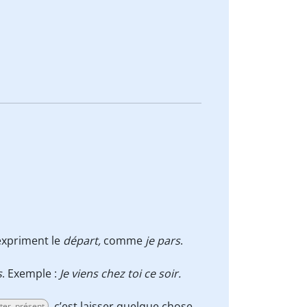
xpriment le
départ,
comme
je pars
.
s
. Exemple :
Je viens chez toi ce soir.
, c’est laisser quelque chose
tter, présent