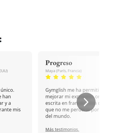
:
Progreso
EEUU)
Maya (París, Francia)
único.
Gymglish me ha permitido
e han
mejorar mi expresión oral y
r y a
escrita en francés. Una cita
rante mis
que no me perdería por nada
del mundo.
Más testimonios.