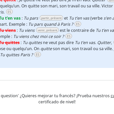
quelqu’un. On quitte son mari, son travail ou sa ville. Victor
is
.
ES
Tu t’en vas
:
Tu pars
et
Tu t’en vas
(verbe
s’en a
partir, présent
art. Exemple :
Tu pars quand à Paris ?
ES
Tu viens
:
Tu viens
est le contraire de
Tu t’en v
venir, présent
emple :
Tu viens chez moi ce soir ?
ES
Tu quittes
:
Tu quittes
ne veut pas dire
Tu t’en vas
.
Quitter,
ose ou quelqu’un. On
quitte
son mari, son travail ou sa ville.
Tu quittes Paris ?
ES
s question' ¿Quieres mejorar tu francés? ¡Prueba nuestros
c
certificado de nivel!