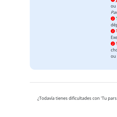
ou 
Par
2
dép
2
Ex
2
ch
ou
¿Todavía tienes dificultades con 'Tu par