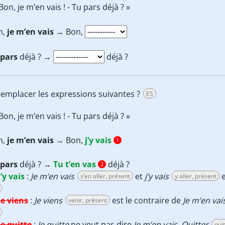
 Bon, je m’en vais ! - Tu pars déjà ? »
n,
je m’en vais
→ Bon,
 pars
déjà ? →
déjà ?
 remplacer les expressions suivantes ?
ES
 Bon, je m’en vais ! - Tu pars déjà ? »
n,
je m’en vais
→ Bon,
j’y vais
1
 pars
déjà ? →
Tu t’en vas
déjà ?
2
j’y vais
:
Je m’en vais
et
j’y vais
e
s’en aller, présent
y aller, présent
Je viens
:
Je viens
est le contraire de
Je m’en vai
venir, présent
Je quitte
:
Je quitte
ne veut pas dire
Je m’en vais
.
Quitter
qui