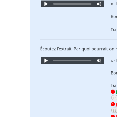
Audio
« -
Player
Bo
Tu
Écoutez l’extrait. Par quoi pourrait-on
Audio
« -
Player
Bo
Tu
1
ES
1
ES
1