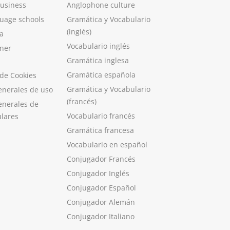
Business
Anglophone culture
guage schools
Gramática y Vocabulario
(inglés)
a
Vocabulario inglés
ner
Gramática inglesa
Gramática española
 de Cookies
Gramática y Vocabulario
enerales de uso
(francés)
enerales de
Vocabulario francés
ulares
Gramática francesa
Vocabulario en español
Conjugador Francés
Conjugador Inglés
Conjugador Español
Conjugador Alemán
Conjugador Italiano