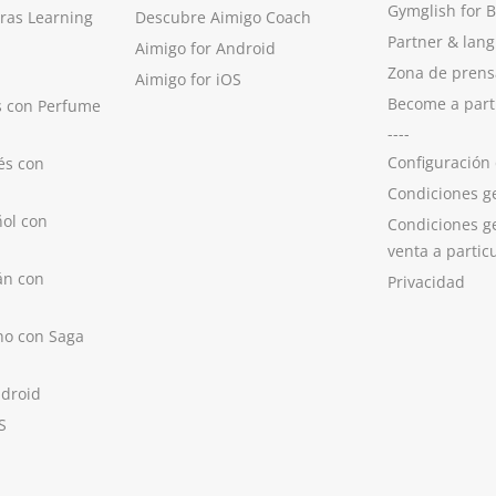
Gymglish for 
ras Learning
Descubre Aimigo Coach
Partner & lan
Aimigo for Android
Zona de prens
Aimigo for iOS
Become a part
s con Perfume
----
Configuración
és con
Condiciones g
ol con
Condiciones g
venta a partic
án con
Privacidad
no con Saga
ndroid
S