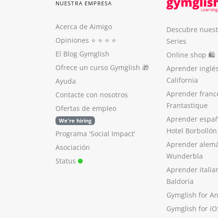
NUESTRA EMPRESA
Acerca de Aimigo
Descubre nuest
Opiniones
⭐️ ⭐️ ⭐️ ⭐️
Series
El Blog Gymglish
Online shop 🛍
Ofrece un curso Gymglish
🎁
Aprender inglé
California
Ayuda
Aprender franc
Contacte con nosotros
Frantastique
Ofertas de empleo
Aprender españ
We're hiring
Hotel Borbollón
Programa 'Social Impact'
Aprender alem
Asociación
Wunderbla
Status
Aprender italia
Baldoria
Gymglish for A
Gymglish for iO