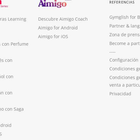
REFERENCIAS
Gymglish for 
ras Learning
Descubre Aimigo Coach
Partner & lan
Aimigo for Android
Zona de prens
Aimigo for iOS
Become a part
s con Perfume
----
Configuración
és con
Condiciones g
ol con
Condiciones g
venta a partic
án con
Privacidad
no con Saga
ndroid
S