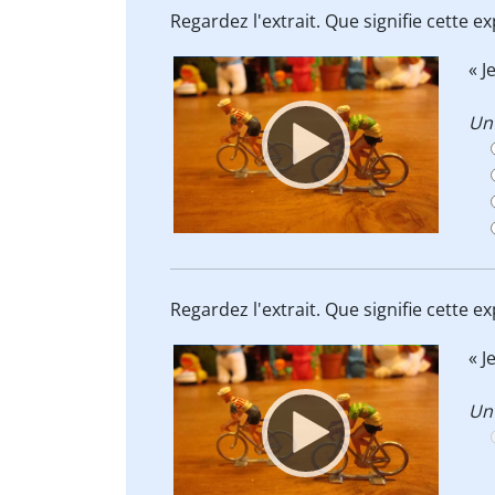
Regardez l'extrait. Que signifie cette e
Video
«
J
Player
Un
Regardez l'extrait. Que signifie cette e
Video
«
J
Player
Un