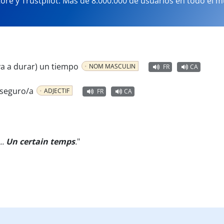
tore y Trustpilot. Más de 8.000.000 de usuarios en todo el 
va a durar) un tiempo
NOM MASCULIN
FR
CA
 seguro/a
ADJECTIF
FR
CA
..
Un certain temps
.
"