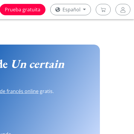
Prueba gratuita
Español
 de
Un certain
de francés online
gratis.