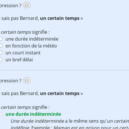
xpression ?
ES
e sais pas Bernard,
un certain temps
»
 certain temps
signifie :
une durée indéterminée
en fonction de la météo
un court instant
un bref délai
xpression ?
ES
e sais pas Bernard,
un certain temps
»
 certain temps
signifie :
une durée indéterminée
Une durée indéterminée
a le même sens qu'
un certai
indéfinie
. Exemple :
Maman est en prison pour un cert