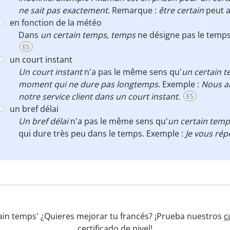
ne sait pas exactement
. Remarque :
être
certain
peut a
en fonction de la météo
Dans
un certain temps,
temps
ne désigne pas le temps 
ES
un court instant
Un
court instant
n'a pas le même sens qu'
un certain 
moment qui ne dure pas longtemps
. Exemple :
Nous al
notre service client dans un court instant.
ES
un bref délai
Un bref délai
n'a pas le même sens qu'
un certain temp
qui dure très peu dans le temps. Exemple :
Je vous rép
tain temps' ¿Quieres mejorar tu francés? ¡Prueba nuestros
c
certificado de nivel!