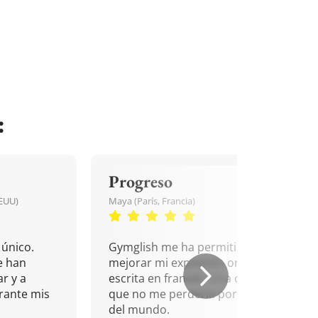
:
Progreso
EEUU)
Maya (París, Francia)
único.
Gymglish me ha permitido
e han
mejorar mi expresión oral y
r y a
escrita en francés. Una cita
rante mis
que no me perdería por nada
del mundo.