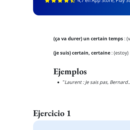
4,7 en App Store, Play S
(ça va durer) un certain temps
:
(
(je suis) certain, certaine
:
(estoy)
Ejemplos
"
Laurent : Je sais pas, Bernard..
Ejercicio 1