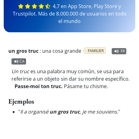
4,7 en App Store, Play Store y
Trustpilot. Más de 8.000.000 de usuarios en todo
el mundo
un gros truc
:
una cosa grande
FAMILIER
FR
CA
Un truc
es una palabra muy común, se usa para
referirse a un objeto sin dar su nombre específico.
Passe-moi ton truc.
Pásame tu chisme.
Ejemplos
"
Il a organisé
un gros truc
, je me souviens.
"