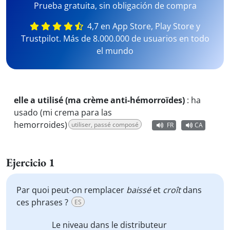
Prueba gratuita, sin obligación de compra
4,7 en App Store, Play Store y
Trustpilot. Más de 8.000.000 de usuarios en todo
el mundo
elle a utilisé (ma crème anti-hémorroïdes)
:
ha
usado (mi crema para las
hemorroides)
utiliser, passé composé
FR
CA
Ejercicio 1
Par quoi peut-on remplacer
baissé
et
croît
dans
ces phrases ?
ES
Le niveau dans le distributeur