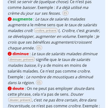
c’est
se servir de (quelque chose)
. Ce n’est pas
comme
baisser
. Exemple :
Il a déjà utilisé ma
crème du jour sur ses fesses.
ES
augmente
:
Le taux de salariés malades
2
augmente
a le même sens que
le taux de salariés
malades croît
(.
Croître,
c’est
grandir
,
croître, présent
se développer
,
augmenter en volume.
Exemple :
Je
crois que ses bénéfices augmentent/croissent
chaque année.
ES
diminue
:
Le taux de salariés malades diminue
2
signifie que
le taux de salariés
diminuer, présent
malades baisse,
il y a de moins en moins de
salariés malades. Ce n’est pas comme
croître
.
Exemple :
Le nombre de moustiques a diminué
dans la région.
ES
doute
:
On ne peut pas employer
doute
dans
2
cette phrase, cela n’a pas de sens.
Douter
, c’est
ne pas être certain, être dans
douter, présent
l’incertitude,
ce n’est pas comme
croître
. Exemple :