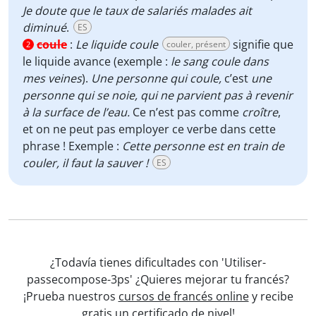
Je doute que le taux de salariés malades ait
diminué
.
ES
coule
:
Le liquide coule
signifie que
couler, présent
2
le liquide avance (exemple :
le sang coule dans
mes veines
).
Une personne qui coule,
c’est
une
personne qui se noie,
qui ne parvient pas à revenir
à la surface de l’eau.
Ce n’est pas comme
croître
,
et on ne peut pas employer ce verbe dans cette
phrase ! Exemple :
Cette personne est en train de
couler, il faut la sauver !
ES
¿Todavía tienes dificultades con 'Utiliser-
passecompose-3ps' ¿Quieres mejorar tu francés?
¡Prueba nuestros
cursos de francés online
y recibe
gratis un certificado de nivel!