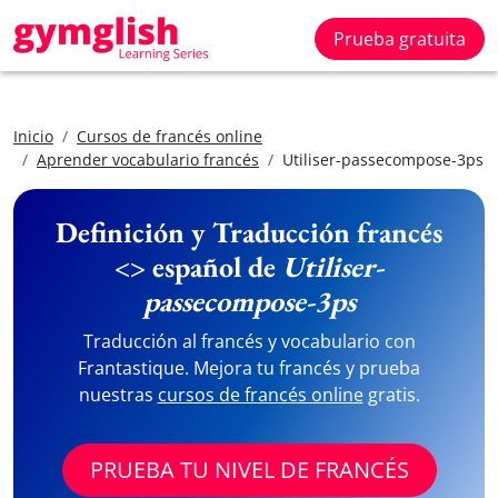
Prueba gratuita
Inicio
Cursos de francés online
Aprender vocabulario francés
Utiliser-passecompose-3ps
Definición y Traducción francés
<> español de
Utiliser-
passecompose-3ps
Traducción al francés y vocabulario con
Frantastique. Mejora tu francés y prueba
nuestras
cursos de francés online
gratis.
PRUEBA TU NIVEL DE FRANCÉS