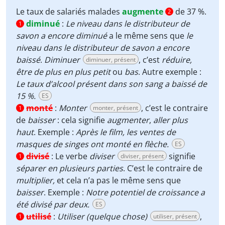
Le taux de salariés malades
augmente
de 37 %.
2
diminué
:
Le niveau dans le distributeur de
1
savon a encore diminué
a le même sens que
le
niveau dans le distributeur de savon a encore
baissé
.
Diminuer
, c’est
réduire,
diminuer, présent
être de plus en plus petit
ou
bas
. Autre exemple :
Le taux d’alcool présent dans son sang a baissé de
15 %.
ES
monté
:
Monter
, c’est le contraire
monter, présent
1
de
baisser
: cela signifie
augmenter
,
aller plus
haut
. Exemple :
Après le film, les ventes de
masques de singes ont monté en flèche.
ES
divisé
:
Le verbe
diviser
signifie
diviser, présent
1
séparer en plusieurs parties
. C’est le contraire de
multiplier,
et cela n’a pas le même sens que
baisser
. Exemple :
Notre potentiel de croissance a
été divisé par deux.
ES
utilisé
:
Utiliser (quelque chose)
,
utiliser, présent
1