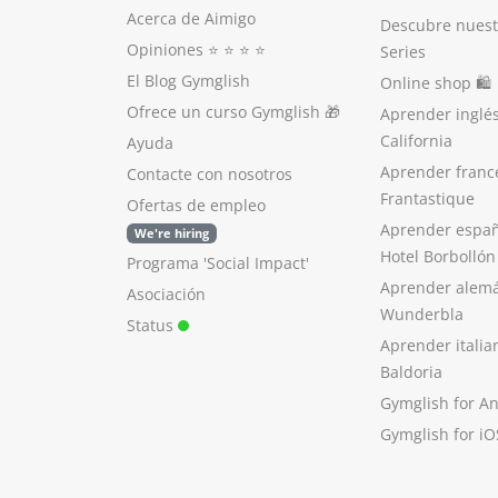
Acerca de Aimigo
Descubre nuest
Opiniones
⭐️ ⭐️ ⭐️ ⭐️
Series
El Blog Gymglish
Online shop 🛍
Ofrece un curso Gymglish
🎁
Aprender inglé
California
Ayuda
Aprender franc
Contacte con nosotros
Frantastique
Ofertas de empleo
Aprender españ
We're hiring
Hotel Borbollón
Programa 'Social Impact'
Aprender alem
Asociación
Wunderbla
Status
Aprender italia
Baldoria
Gymglish for A
Gymglish for iO