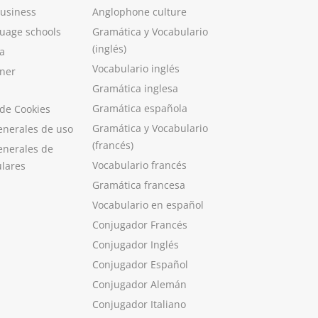
Business
Anglophone culture
guage schools
Gramática y Vocabulario
(inglés)
a
Vocabulario inglés
ner
Gramática inglesa
Gramática española
 de Cookies
Gramática y Vocabulario
enerales de uso
(francés)
enerales de
Vocabulario francés
ulares
Gramática francesa
Vocabulario en español
Conjugador Francés
Conjugador Inglés
Conjugador Español
Conjugador Alemán
Conjugador Italiano