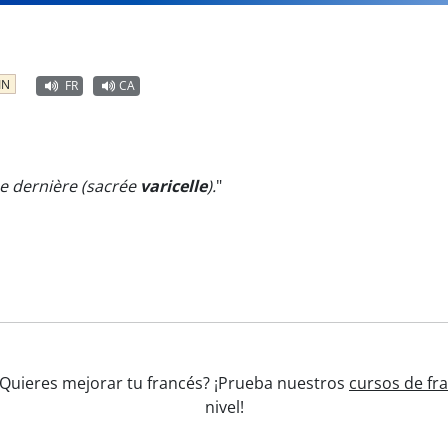
IN
FR
CA
née dernière (sacrée
varicelle
).
"
' ¿Quieres mejorar tu francés? ¡Prueba nuestros
cursos de fr
nivel!