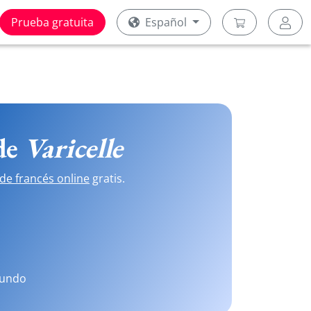
Prueba gratuita
Español
 de
Varicelle
de francés online
gratis.
mundo