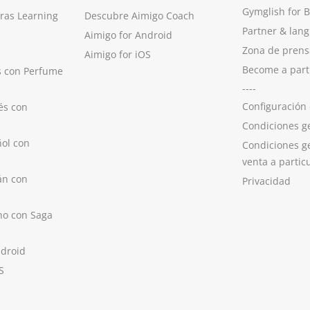
Gymglish for 
ras Learning
Descubre Aimigo Coach
Partner & lan
Aimigo for Android
Zona de prens
Aimigo for iOS
Become a part
s con Perfume
----
Configuración
és con
Condiciones g
ol con
Condiciones g
venta a partic
án con
Privacidad
no con Saga
ndroid
S