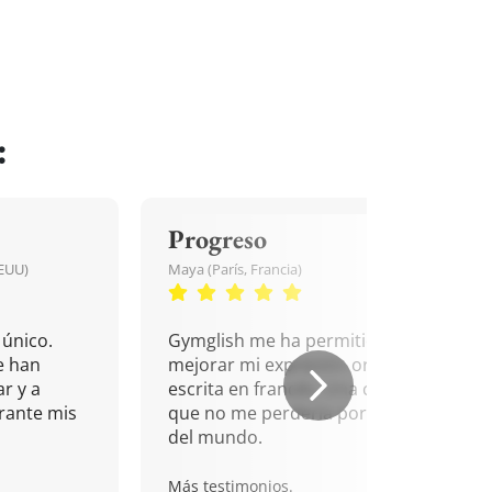
:
Progreso
EEUU)
Maya (París, Francia)
único.
Gymglish me ha permitido
e han
mejorar mi expresión oral y
r y a
escrita en francés. Una cita
rante mis
que no me perdería por nada
del mundo.
Más testimonios.