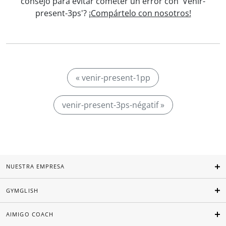
consejo para evitar cometer un error con 'Venir-
present-3ps'?
¡Compártelo con nosotros!
« venir-present-1pp
venir-present-3ps-négatif »
NUESTRA EMPRESA
GYMGLISH
AIMIGO COACH