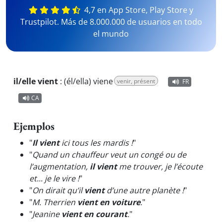
4,7 en App Store, Play Store y
Trustpilot. Más de 8.000.000 de usuarios en todo
el mundo
il/elle vient
:
(él/ella) viene
venir, présent
FR
CA
Ejemplos
"
Il vient
ici tous les mardis !
"
"
Quand un chauffeur veut un congé ou de
l’augmentation,
il vient
me trouver, je l’écoute
et... je le vire !
"
"
On dirait qu’il
vient
d’une autre planète !
"
"
M. Therrien
vient en voiture
.
"
"
Jeanine
vient en courant
.
"