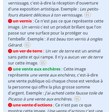
vernissage
, c'est-à-dire la réception d'ouverture
d'une exposition artistique. Exemple :
Les petits-
fours étaient délicieux à ton vernissage.
ES
un vernis
:
Ce n'est pas ce que représente cette
1
image.
Un vernis
c'est un produit brillant que l'on
passe sur une surface pour la protéger ou
l'embellir. Exemple :
Il est beau ton vernis à ongles
Gérard.
ES
un ver de terre
:
Un ver de terre
est un animal
1
sans patte et qui rampe. Il n'y a aucun
ver de terre
sur cette image.
ES
une vente aux enchères
:
Cette image
2
représente
une vente aux enchères,
c'est-à-dire
une vente publique où chaque chose est vendue à
la personne qui offre la plus grosse somme
d'argent. Exemple :
J'ai acheté cette fausse toile de
Picasso à une vente aux enchères.
ES
une vente d'actions
:
Ce n'est pas ce que
2
montre cette image.
Une vente d'actions
c'est une