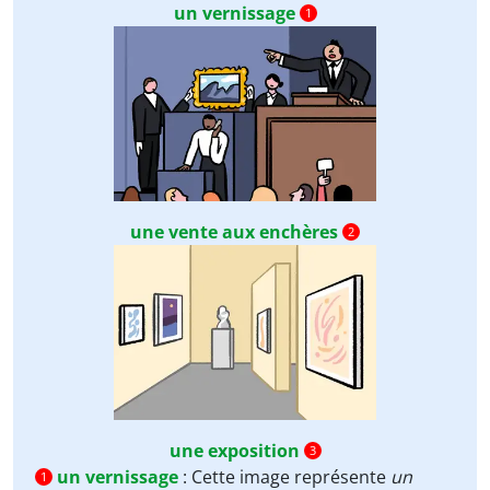
un vernissage
1
une vente aux enchères
2
une exposition
3
un vernissage
:
Cette image représente
un
1