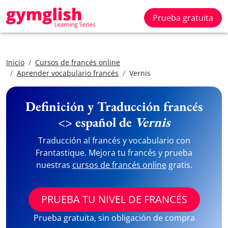
Prueba gratuita
Inicio
Cursos de francés online
Aprender vocabulario francés
Vernis
Definición y Traducción francés
<> español de
Vernis
Traducción al francés y vocabulario con
Frantastique. Mejora tu francés y prueba
nuestras
cursos de francés online
gratis.
PRUEBA TU NIVEL DE FRANCÉS
Prueba gratuita, sin obligación de compra