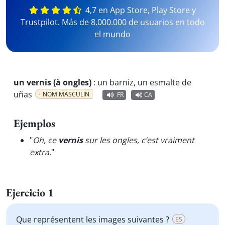
4,7 en App Store, Play Store y
Trustpilot. Más de 8.000.000 de usuarios en todo
el mundo
un vernis (à ongles)
:
un barniz, un esmalte de
uñas
NOM MASCULIN
FR
CA
Ejemplos
"
Oh, ce
vernis
sur les ongles, c’est vraiment
extra.
"
Ejercicio 1
Que représentent les images suivantes ?
ES