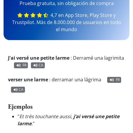
Prueba gratuita, sin obligación de compra
4,7 en App Store, Play Store y
Trustpilot. Más de 8.000.000 de usuarios en todo
el mundo
J'ai versé une petite larme
:
Derramé una lagrimita
FR
CA
verser une larme
:
derramar una lágrima
FR
CA
Ejemplos
"
Et très touchante aussi,
j’ai versé une petite
larme
.
"