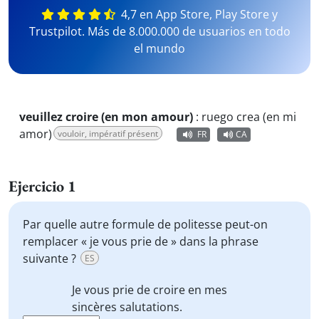
4,7 en App Store, Play Store y
Trustpilot. Más de 8.000.000 de usuarios en todo
el mundo
veuillez croire (en mon amour)
:
ruego crea (en mi
amor)
vouloir, impératif présent
FR
CA
Ejercicio 1
Par quelle autre formule de politesse peut-on
remplacer « je vous prie de » dans la phrase
suivante ?
ES
Je vous prie de
croire en mes
sincères salutations.