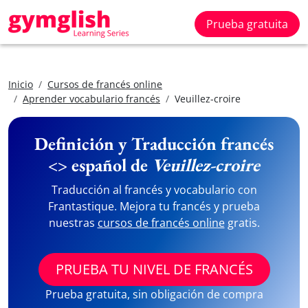
Prueba gratuita
Inicio
Cursos de francés online
Aprender vocabulario francés
Veuillez-croire
Definición y Traducción francés
<> español de
Veuillez-croire
Traducción al francés y vocabulario con
Frantastique. Mejora tu francés y prueba
nuestras
cursos de francés online
gratis.
PRUEBA TU NIVEL DE FRANCÉS
Prueba gratuita, sin obligación de compra