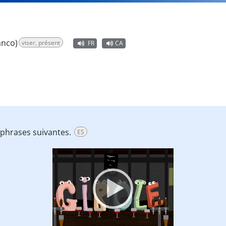
anco)
viser, présent
FR
CA
s phrases suivantes.
ES
Video
Player