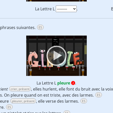
La Lettre L
.
s phrases suivantes.
ES
Video
Player
La Lettre L
pleure
.
2
rient
, elles hurlent, elle font du bruit avec la voi
crier, présent
as. On pleure quand on est triste, avec des larmes.
ES
pleure
, elle verse des larmes.
pleurer, présent
ES
ure.
ES