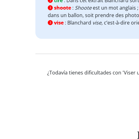
tire
:
Dans cet extrait Blanchard sort 
3
shoote
:
Shoote
est un mot anglais 
3
dans un ballon, soit prendre des phot
vise
:
Blanchard
vise,
c’est-à-dire or
3
¿Todavía tienes dificultades con 'Viser