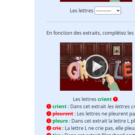
Les lettres
.
En fonction des extraits, complétez le
Video
Player
Les lettres
crient
.
1
crient
:
Dans cet extrait
les lettres c
1
pleurent
:
Les lettres ne pleurent p
1
pleure
:
Dans cet extrait la lettre L 
2
crie
:
La lettre L ne crie pas, elle ple
2