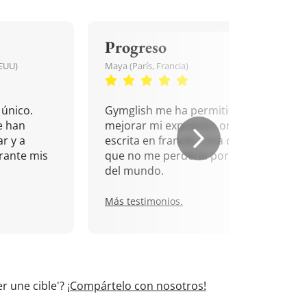
Progreso
EEUU)
Maya (París, Francia)
único.
Gymglish me ha permitido
e han
mejorar mi expresión oral y
r y a
escrita en francés. Una cita
rante mis
que no me perdería por nada
del mundo.
Más testimonios.
r une cible'?
¡Compártelo con nosotros!