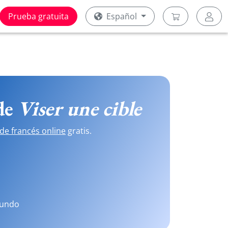
Prueba gratuita
Español
 de
Viser une cible
de francés online
gratis.
mundo