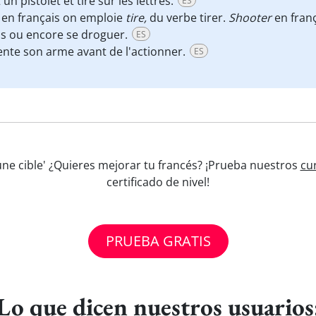
un pistolet et tire sur les lettres.
ES
; en français on emploie
tire,
du verbe tirer.
Shooter
en franç
os ou encore se droguer.
ES
iente son arme avant de l'actionner.
ES
 une cible' ¿Quieres mejorar tu francés? ¡Prueba nuestros
cu
certificado de nivel!
PRUEBA GRATIS
Lo que dicen nuestros usuarios