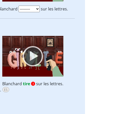
Blanchard
sur les lettres.
Video
Player
Blanchard
tire
sur les lettres.
3
x.
ES