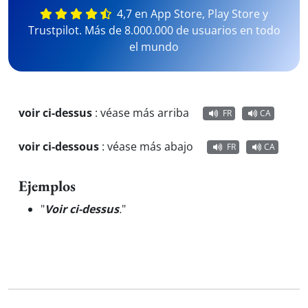
4,7 en App Store, Play Store y
Trustpilot. Más de 8.000.000 de usuarios en todo
el mundo
voir ci-dessus
:
véase más arriba
FR
CA
voir ci-dessous
:
véase más abajo
FR
CA
Ejemplos
"
Voir ci-dessus
.
"