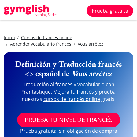
Prueba gratuita
Inicio
Cursos de francés online
Aprender vocabulario francés
Vous arrêtez
Definición y Traducción francés
<> español de
Vous arrêtez
Traducción al francés y vocabulario con
Frantastique. Mejora tu francés y prueba
nuestras
cursos de francés online
gratis.
PRUEBA TU NIVEL DE FRANCÉS
Prueba gratuita, sin obligación de compra