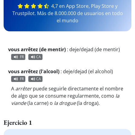
4,7 en App Store, Play Store y
Trustpilot. Más de 8.000.000 de usuarios en todo
el mundo
vous arrêtez (de mentir)
:
deje/dejad (de mentir)
FR
CA
vous arrêtez (l'alcool)
:
deje/dejad (el alcohol)
FR
CA
A
arrêter
puede seguirle directamente el nombre
de algo que se consume regularmente, como
la
viande
(la carne) o
la drogue
(la droga).
Ejercicio 1