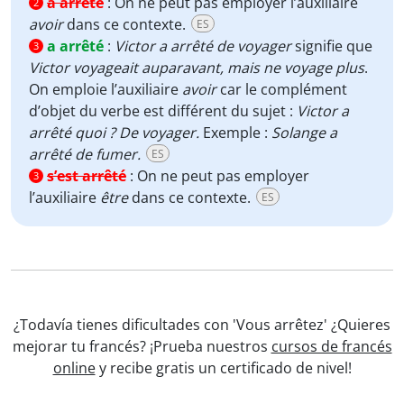
a arrêté
:
On ne peut pas employer l’auxiliaire
2
avoir
dans ce contexte.
ES
a arrêté
:
Victor a arrêté de voyager
signifie que
3
Victor voyageait auparavant, mais ne voyage plus
.
On emploie l’auxiliaire
avoir
car le complément
d’objet du verbe est différent du sujet :
Victor a
arrêté quoi ? De voyager.
Exemple :
Solange a
arrêté de fumer.
ES
s’est arrêté
:
On ne peut pas employer
3
l’auxiliaire
être
dans ce contexte.
ES
¿Todavía tienes dificultades con 'Vous arrêtez' ¿Quieres
mejorar tu francés? ¡Prueba nuestros
cursos de francés
online
y recibe gratis un certificado de nivel!