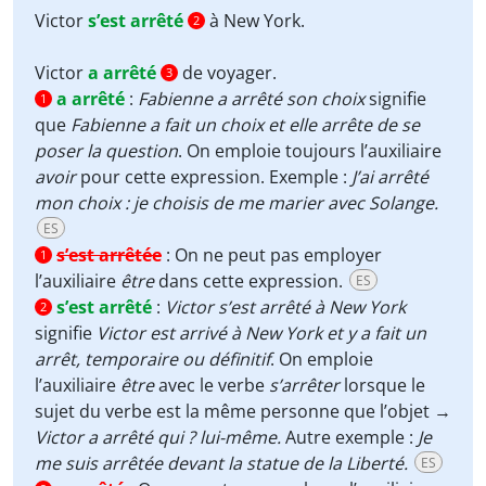
Victor
s’est arrêté
à New York.
2
Victor
a arrêté
de voyager.
3
a arrêté
:
Fabienne a arrêté son choix
signifie
1
que
Fabienne a fait un choix et elle arrête de se
poser la question
. On emploie toujours l’auxiliaire
avoir
pour cette expression. Exemple :
J’ai arrêté
mon choix : je choisis de me marier avec Solange.
ES
s’est arrêtée
:
On ne peut pas employer
1
l’auxiliaire
être
dans cette expression.
ES
s’est arrêté
:
Victor s’est arrêté à New York
2
signifie
Victor est arrivé à New York et y a fait un
arrêt, temporaire ou définitif
. On emploie
l’auxiliaire
être
avec le verbe
s’arrêter
lorsque le
sujet du verbe est la même personne que l’objet →
Victor a arrêté qui ? lui-même.
Autre exemple :
Je
me suis arrêtée devant la statue de la Liberté.
ES