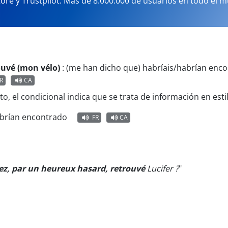
tore y Trustpilot. Más de 8.000.000 de usuarios en todo el 
ouvé (mon vélo)
:
(me han dicho que) habríais/habrían enco
R
CA
to, el condicional indica que se trata de información en estil
abrían encontrado
FR
CA
ez, par un heureux hasard, retrouvé
Lucifer ?
"