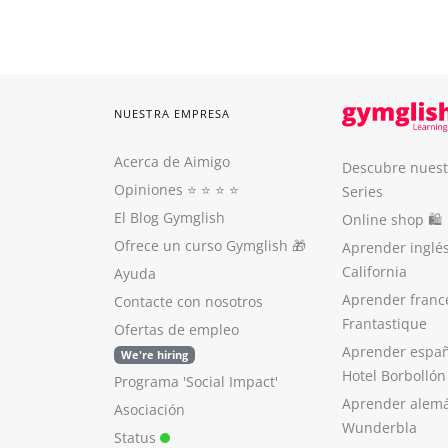
NUESTRA EMPRESA
Acerca de Aimigo
Descubre nuest
Opiniones
⭐️ ⭐️ ⭐️ ⭐️
Series
El Blog Gymglish
Online shop 🛍
Ofrece un curso Gymglish
🎁
Aprender inglé
California
Ayuda
Aprender franc
Contacte con nosotros
Frantastique
Ofertas de empleo
Aprender españ
We're hiring
Hotel Borbollón
Programa 'Social Impact'
Aprender alem
Asociación
Wunderbla
Status