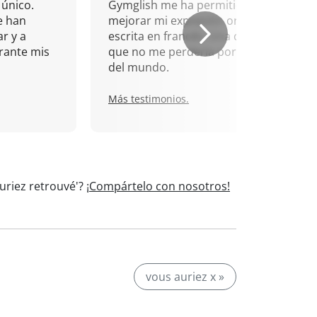
único.
Gymglish me ha permitido
e han
mejorar mi expresión oral y
r y a
escrita en francés. Una cita
rante mis
que no me perdería por nada
del mundo.
Más testimonios.
uriez retrouvé'?
¡Compártelo con nosotros!
vous auriez x »