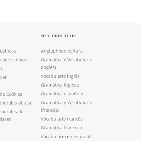
SECCIONES ÚTILES
Business
Anglophone culture
guage schools
Gramática y Vocabulario
(inglés)
a
Vocabulario inglés
ner
Gramática inglesa
Gramática española
 de Cookies
Gramática y Vocabulario
enerales de uso
(francés)
enerales de
Vocabulario francés
ulares
Gramática francesa
Vocabulario en español