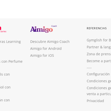
REFERENCIAS
Gymglish for 
ras Learning
Descubre Aimigo Coach
Partner & lan
Aimigo for Android
Zona de prens
Aimigo for iOS
Become a part
s con Perfume
----
Configuración
és con
Condiciones g
ol con
Condiciones g
venta a partic
án con
Privacidad