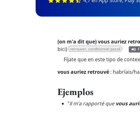
4,7 en App Store, Play S
(on m'a dit que) vous auriez retr
bici)
retrouver, conditionnel passé
F
Fíjate que en este tipo de contex
vous auriez retrouvé
:
habríais/h
Ejemplos
"
Il m’a rapporté que
vous auri