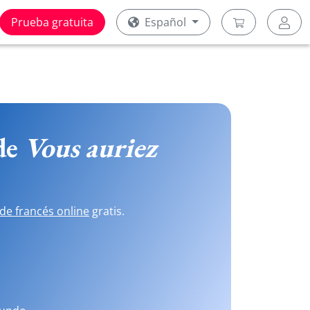
Prueba gratuita
Español
 de
Vous auriez
de francés online
gratis.