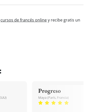
s
cursos de francés online
y recibe gratis un
:
Progreso
EEUU)
Maya (París, Francia)