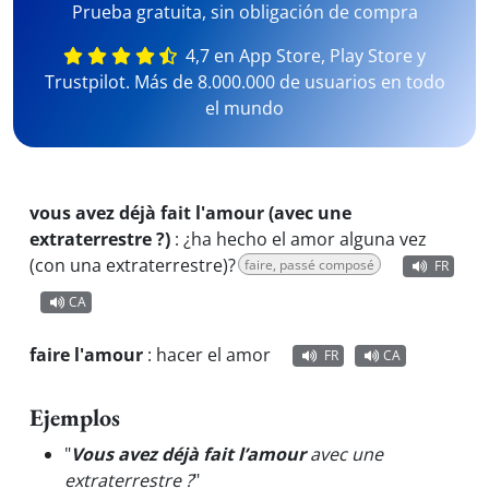
Prueba gratuita, sin obligación de compra
4,7 en App Store, Play Store y
Trustpilot. Más de 8.000.000 de usuarios en todo
el mundo
vous avez déjà fait l'amour (avec une
extraterrestre ?)
:
¿ha hecho el amor alguna vez
(con una extraterrestre)?
faire, passé composé
FR
CA
faire l'amour
:
hacer el amor
FR
CA
Ejemplos
"
Vous avez déjà fait l’amour
avec une
extraterrestre ?
"