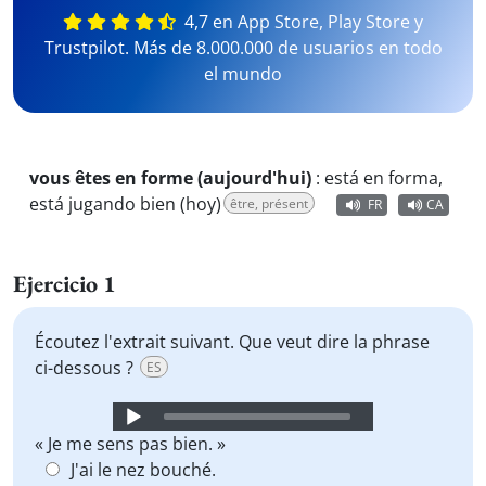
4,7 en App Store, Play Store y
Trustpilot. Más de 8.000.000 de usuarios en todo
el mundo
vous êtes en forme (aujourd'hui)
:
está en forma,
está jugando bien (hoy)
être, présent
FR
CA
Ejercicio 1
Écoutez l'extrait suivant. Que veut dire la phrase
ci-dessous ?
ES
Audio
Player
« Je me sens pas bien. »
J'ai le nez bouché.