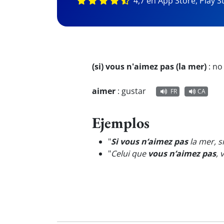
4,7 en App Store, Play S
(si) vous n'aimez pas (la mer)
:
no 
aimer
:
gustar
FR
CA
Ejemplos
"
Si vous n’aimez pas
la mer, si
"
Celui que
vous n’aimez pas
, 