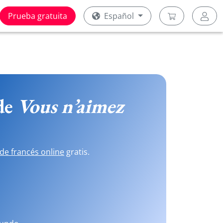
Prueba gratuita
Español
 de
Vous n’aimez
de francés online
gratis.