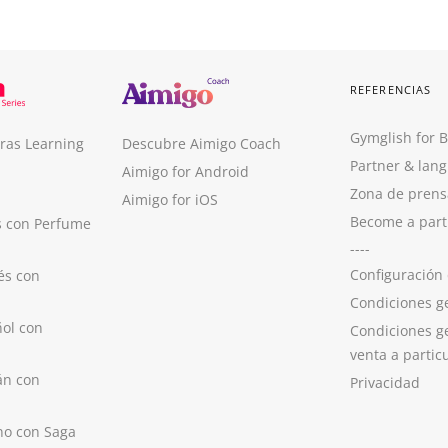
REFERENCIAS
Gymglish for 
ras Learning
Descubre Aimigo Coach
Partner & lan
Aimigo for Android
Zona de prens
Aimigo for iOS
Become a part
s con Perfume
----
Configuración
és con
Condiciones g
ol con
Condiciones g
venta a partic
án con
Privacidad
no con Saga