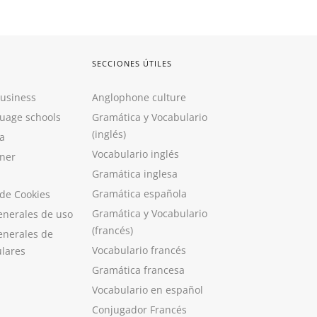
SECCIONES ÚTILES
Business
Anglophone culture
guage schools
Gramática y Vocabulario
(inglés)
a
Vocabulario inglés
ner
Gramática inglesa
Gramática española
 de Cookies
Gramática y Vocabulario
enerales de uso
(francés)
enerales de
Vocabulario francés
ulares
Gramática francesa
Vocabulario en español
Conjugador Francés