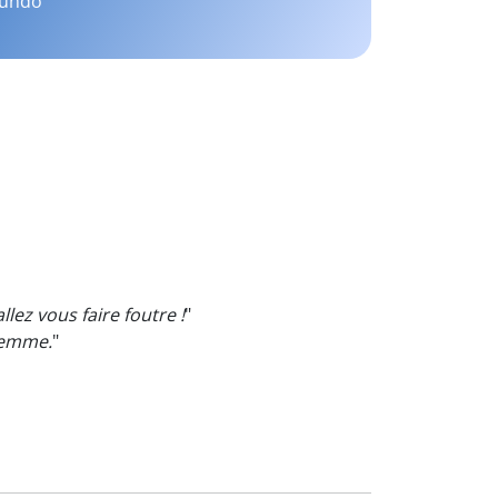
mundo
llez vous faire foutre !
"
 femme.
"