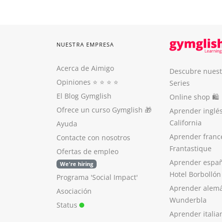
NUESTRA EMPRESA
Acerca de Aimigo
Descubre nuest
Opiniones
⭐️ ⭐️ ⭐️ ⭐️
Series
El Blog Gymglish
Online shop 🛍
Ofrece un curso Gymglish
🎁
Aprender inglé
California
Ayuda
Aprender franc
Contacte con nosotros
Frantastique
Ofertas de empleo
Aprender españ
We're hiring
Hotel Borbollón
Programa 'Social Impact'
Aprender alem
Asociación
Wunderbla
Status
Aprender italia