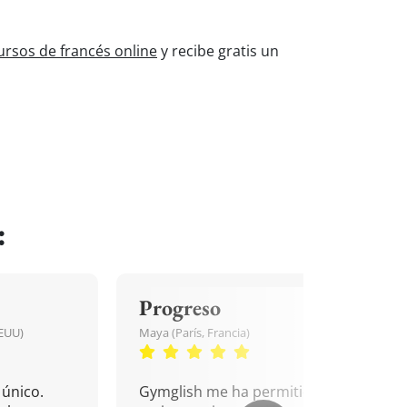
ursos de francés online
y recibe gratis un
:
Progreso
EEUU)
Maya (París, Francia)
único.
Gymglish me ha permitido