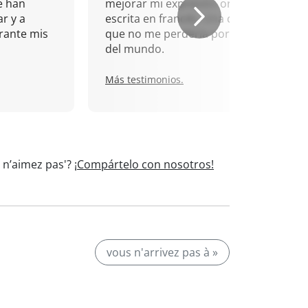
e han
mejorar mi expresión oral y
r y a
escrita en francés. Una cita
rante mis
que no me perdería por nada
del mundo.
Más testimonios.
s n’aimez pas'?
¡Compártelo con nosotros!
vous n'arrivez pas à »