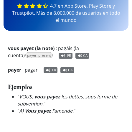
4,7 en App Store, Play Store y
Trustpilot. Más de 8.000.000 de usuarios en todo
el mundo
vous payez (la note)
:
pagáis (la
cuenta)
payer, présent
FR
CA
payer
:
pagar
FR
CA
Ejemplos
"
VOUS,
vous payez
les dettes, sous forme de
subvention.
"
"
A)
Vous payez
l’amende.
"