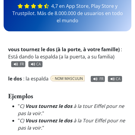
4,7 en App Store, Play Store y
Trustpilot. Más de 8.000.000 de usuarios en todo
el mundo
vous tournez le dos (à la porte, à votre famille)
:
Está dando la espalda (a la puerta, a su familia)
FR
CA
le dos
:
la espalda
NOM MASCULIN
FR
CA
Ejemplos
"
C)
Vous tournez le dos
à la tour Eiffel pour ne
pas la voir.
"
"
C)
Vous tournez le dos
à la Tour Eiffel pour ne
pas la voir.
"