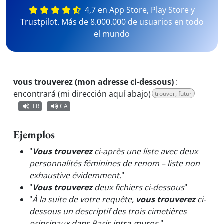
4,7 en App Store, Play Store y
Trustpilot. Más de 8.000.000 de usuarios en todo
el mundo
vous trouverez (mon adresse ci-dessous)
:
encontrará (mi dirección aquí abajo)
trouver, futur
FR
CA
Ejemplos
"
Vous trouverez
ci-après une liste avec deux
personnalités féminines de renom – liste non
exhaustive évidemment.
"
"
Vous trouverez
deux fichiers ci-dessous
"
"
À la suite de votre requête,
vous trouverez
ci-
dessous un descriptif des trois cimetières
principaux dans Paris intra-muros.
"