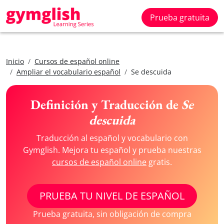
Prueba gratuita
Inicio
Cursos de español online
Ampliar el vocabulario español
Se descuida
Definición y Traducción de
Se
descuida
Traducción al español y vocabulario con
Gymglish. Mejora tu español y prueba nuestras
cursos de español online
gratis.
PRUEBA TU NIVEL DE ESPAÑOL
Prueba gratuita, sin obligación de compra