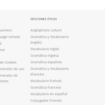
SECCIONES ÚTILES
Business
Anglophone culture
guage schools
Gramática y Vocabulario
(inglés)
a
Vocabulario inglés
ner
Gramática inglesa
Gramática española
 de Cookies
Gramática y Vocabulario
enerales de uso
(francés)
enerales de
Vocabulario francés
ulares
Gramática francesa
Vocabulario en español
Conjugador Francés