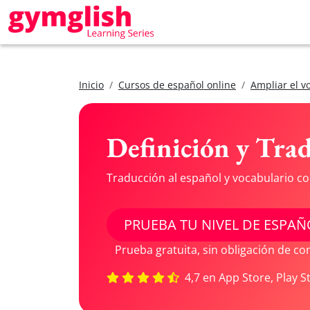
Inicio
Cursos de español online
Ampliar el v
Definición y Tra
Traducción al español y vocabulario c
PRUEBA TU NIVEL DE ESPAÑ
Prueba gratuita, sin obligación de c
4,7 en App Store, Play S