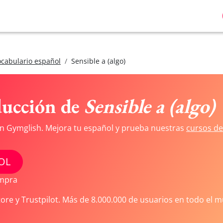
ocabulario español
Sensible a (algo)
ducción de
Sensible a (algo)
on Gymglish. Mejora tu español y prueba nuestras
cursos de
OL
ompra
tore y Trustpilot. Más de 8.000.000 de usuarios en todo el 