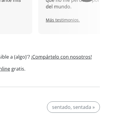
rante mis
que no me perdería por nada
del mundo.
Más testimonios.
ble a (algo)'?
¡Compártelo con nosotros!
nline
gratis.
sentado, sentada »