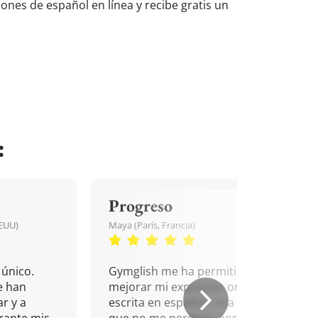
iones de español en línea y recibe gratis un
:
Progreso
EEUU)
Maya (París, Francia)
único.
Gymglish me ha permitido
e han
mejorar mi expresión oral y
r y a
escrita en español. Una cita