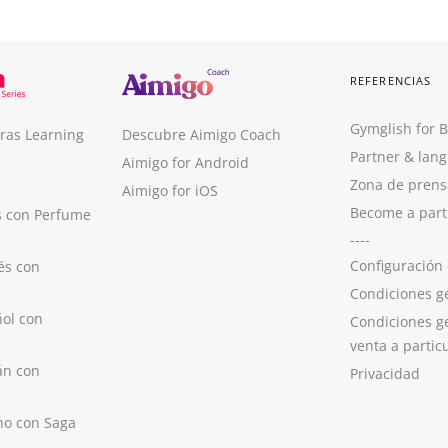
REFERENCIAS
Gymglish for 
ras Learning
Descubre Aimigo Coach
Partner & lan
Aimigo for Android
Zona de prens
Aimigo for iOS
Become a part
s con Perfume
----
Configuración
és con
Condiciones g
ol con
Condiciones g
venta a partic
án con
Privacidad
no con Saga