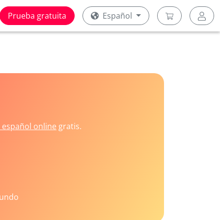
Prueba gratuita
Español
 español online
gratis.
mundo