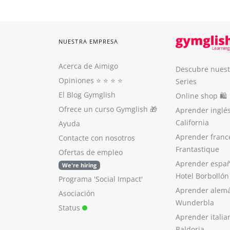
NUESTRA EMPRESA
Acerca de Aimigo
Descubre nuest
Opiniones
⭐️ ⭐️ ⭐️ ⭐️
Series
El Blog Gymglish
Online shop 🛍
Ofrece un curso Gymglish
🎁
Aprender inglé
California
Ayuda
Aprender franc
Contacte con nosotros
Frantastique
Ofertas de empleo
Aprender españ
We're hiring
Hotel Borbollón
Programa 'Social Impact'
Aprender alem
Asociación
Wunderbla
Status
Aprender italia
Baldoria