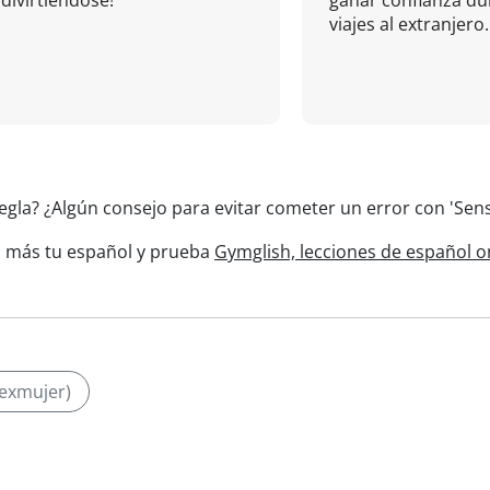
divirtiéndose!
ganar confianza du
viajes al extranjero.
egla? ¿Algún consejo para evitar cometer un error con 'Sensi
 más tu español y prueba
Gymglish, lecciones de español o
 exmujer)