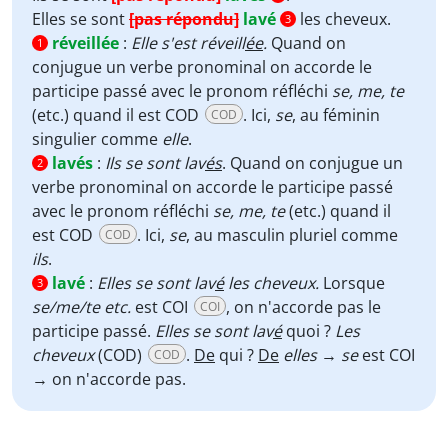
Elles se sont
[pas répondu]
lavé
les cheveux.
3
réveillée
:
Elle s'est réveill
ée
.
Quand on
1
conjugue un verbe pronominal on accorde le
participe passé avec le pronom réfléchi
se, me, te
(etc.) quand il est COD
. Ici,
se
, au féminin
COD
singulier comme
elle
.
lavés
:
Ils se sont lav
és
. Quand on conjugue un
2
verbe pronominal on accorde le participe passé
avec le pronom réfléchi
se, me, te
(etc.) quand il
est COD
. Ici,
se
, au masculin pluriel comme
COD
ils
.
lavé
:
Elles se sont lav
é
les cheveux.
Lorsque
3
se/me/te etc.
est COI
, on n'accorde pas le
COI
participe passé.
Elles se sont lav
é
quoi ?
Les
cheveux
(COD)
.
De
qui ?
De
elles
→
se
est COI
COD
→ on n'accorde pas.