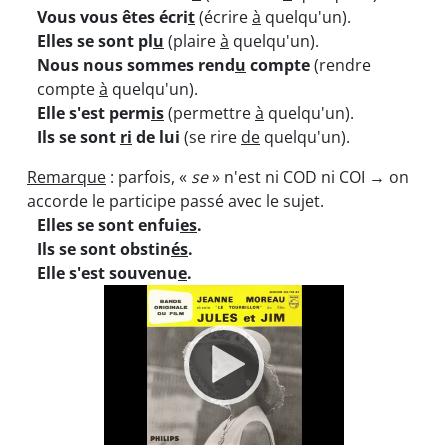
Vous vous êtes écri
t
(écrire
à
quelqu'un).
Elles se sont pl
u
(plaire
à
quelqu'un).
Nous nous sommes rend
u
compte
(rendre
compte
à
quelqu'un).
Elle s'est perm
is
(permettre
à
quelqu'un).
Ils se sont
ri
de lui
(se rire
de
quelqu'un).
Remarque
: parfois, «
se
» n'est ni COD ni COI → on
accorde le participe passé avec le sujet.
Elles se sont enfui
es
.
Ils se sont obstin
és
.
Elle s'est souvenu
e
.
Video
Player