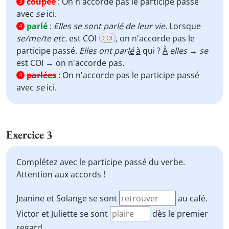
coupée
:
On n'accorde pas le participe passé
3
avec
se
ici.
parlé
:
Elles se sont parl
é
de leur vie.
Lorsque
4
se/me/te etc.
est COI
, on n'accorde pas le
COI
participe passé.
Elles ont parl
é
à
qui ?
À
elles
→
se
est COI → on n'accorde pas.
parlées
:
On n'accorde pas le participe passé
4
avec
se
ici.
Exercice 3
Complétez avec le participe passé du verbe.
Attention aux accords !
Jeanine et Solange se sont
au café.
Victor et Juliette se sont
dès le premier
regard.