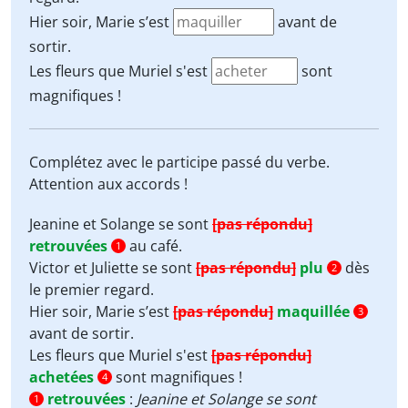
Hier soir, Marie s’est
avant de
sortir.
Les fleurs que Muriel s'est
sont
magnifiques !
Complétez avec le participe passé du verbe.
Attention aux accords !
Jeanine et Solange se sont
[pas répondu]
retrouvées
au café.
1
Victor et Juliette se sont
[pas répondu]
plu
dès
2
le premier regard.
Hier soir, Marie s’est
[pas répondu]
maquillée
3
avant de sortir.
Les fleurs que Muriel s'est
[pas répondu]
achetées
sont magnifiques !
4
retrouvées
:
Jeanine et Solange se sont
1