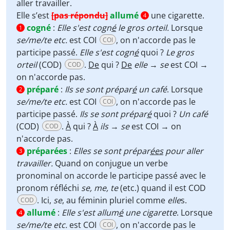
aller travailler.
Elle s’est
[pas répondu]
allumé
une cigarette.
4
cogné
:
Elle s'est cogn
é
le gros orteil.
Lorsque
1
se/me/te etc.
est COI
, on n'accorde pas le
COI
participe passé.
Elle s'est cogn
é
quoi ?
Le gros
orteil
(COD)
.
D
e
qui ?
De
elle
→
se
est COI →
COD
on n'accorde pas.
préparé
:
Ils se sont prépar
é
un café
. Lorsque
2
se/me/te etc.
est COI
, on n'accorde pas le
COI
participe passé.
Ils se sont prépar
é
quoi ?
Un café
(COD)
.
À
qui ?
À
ils
→
se
est COI → on
COD
n'accorde pas.
préparées
:
Elles se sont prépar
ées
pour aller
3
travailler.
Quand on conjugue un verbe
pronominal on accorde le participe passé avec le
pronom réfléchi
se, me, te
(etc.) quand il est COD
. Ici,
se
, au féminin pluriel comme
elle
s.
COD
allumé
:
Elle s'est allum
é
une cigarette
. Lorsque
4
se/me/te etc.
est COI
, on n'accorde pas le
COI