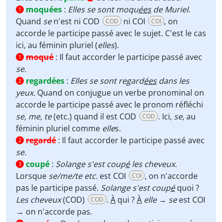
moquées
:
Elles se sont moqu
ées
de Muriel
.
1
Quand
se
n'est ni COD
ni COI
, on
COD
COI
accorde le participe passé avec le sujet. C'est le cas
ici, au féminin pluriel (
elles
).
moqué
:
Il faut accorder le participe passé avec
1
se.
regardées
:
Elles se sont regard
ées
dans les
2
yeux.
Quand on conjugue un verbe pronominal on
accorde le participe passé avec le pronom réfléchi
se, me, te
(etc.) quand il est COD
. Ici,
se
, au
COD
féminin pluriel comme
elle
s.
regardé
:
Il faut accorder le participe passé avec
2
se.
coupé
:
Solange s'est coup
é
les cheveux.
3
Lorsque
se/me/te etc.
est COI
, on n'accorde
COI
pas le participe passé.
Solange s'est coup
é
quoi ?
Les cheveux
(COD)
.
À
qui ?
À
elle
→
se
est COI
COD
→ on n'accorde pas.