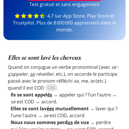
Test gratuit et sans engagement
4,7 sur App Store, Play Store et
Trustpilot. Plus de 8 000 000 apprenants dans le
monde.
Elles se sont lavé les cheveux
Quand on conjugue un verbe pronominal (avec
se
:
s’
appeler,
se
réveiller,
etc.), on accorde le participe
passé avec le pronom réfléchi
se, me, te
(etc.)
quand il est COD
.
COD
Ils se sont appel
és
→ appeler qui ? l’un l’autre →
se
est COD → accord.
Elles se sont lav
ées
mutuellement
→ laver qui ?
l'une l'autre →
se
est COD, accord.
Nous nous sommes perd
us
de vue
→ perdre