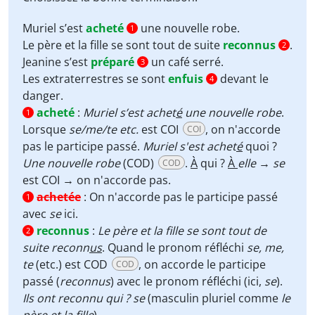
Muriel s’est
acheté
une nouvelle robe.
1
Le père et la fille se sont tout de suite
reconnus
.
2
Jeanine s’est
préparé
un café serré.
3
Les extraterrestres se sont
enfuis
devant le
4
danger.
acheté
:
Muriel s’est achet
é
une nouvelle robe
.
1
Lorsque
se/me/te etc.
est COI
, on n'accorde
COI
pas le participe passé.
Muriel s'est achet
é
quoi ?
Une nouvelle robe
(COD)
.
À
qui ?
À
elle
→
se
COD
est COI → on n'accorde pas.
achetée
:
On n'accorde pas le participe passé
1
avec
se
ici.
reconnus
:
Le père et la fille se sont tout de
2
suite reconn
us
. Quand le pronom réfléchi
se, me,
te
(etc.) est COD
, on accorde le participe
COD
passé (
reconnus
) avec le pronom réfléchi (ici,
se
).
Ils ont reconnu qui ? se
(masculin pluriel comme
le