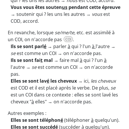
qui ? les uns les autres →
nous
est COD, accord.
Vous vous êtes souten
us
pendant cette épreuve
→ soutenir qui ? les uns les autres →
vous
est
COD, accord.
En revanche, lorsque
se/me/te,
etc. est assimilé à
un COI, on n'accorde pas
.
COI
Ils se sont parl
é
→
parler
à
qui ? l'un
à
l'autre →
se
est comme un COI → on n'accorde pas.
Ils se sont fai
t
mal →
faire mal
à
qui ? l'un
à
l'autre →
se
est comme un COI → on n'accorde
pas.
Elles se sont lav
é
les cheveux →
ici,
les cheveux
est COD et il est placé après le verbe. De plus,
se
est un COI dans ce contexte : elles se sont lavé les
cheveux "
à
elles" → on n'accorde pas.
Autres exemples :
Elles se sont téléphon
é
(téléphoner
à
quelqu'un).
Elles se sont succéd
é
(succéder
à
quelqu'un).