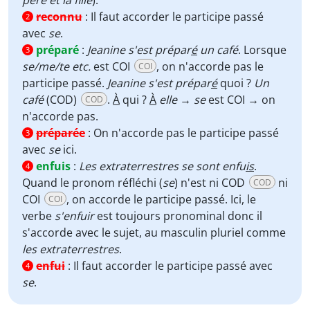
père et la fille
).
reconnu
:
Il faut accorder le participe passé
2
avec
se
.
préparé
:
Jeanine s'est prépar
é
un café
. Lorsque
3
se/me/te etc.
est COI
, on n'accorde pas le
COI
participe passé.
Jeanine s'est prépar
é
quoi ?
Un
café
(COD)
.
À
qui ?
À
elle
→
se
est
COI → on
COD
n'accorde pas.
préparée
:
On n'accorde pas le participe passé
3
avec
se
ici.
enfuis
:
Les extraterrestres se sont enfu
is
.
4
Quand le pronom réfléchi (
se
) n'est ni COD
ni
COD
COI
, on accorde le participe passé. Ici, le
COI
verbe
s'enfuir
est toujours pronominal donc il
s'accorde avec le sujet, au masculin pluriel comme
les extraterrestres
.
enfui
:
Il faut accorder le participe passé avec
4
se
.