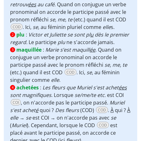
retrouv
ées
au café
. Quand on conjugue un verbe
pronominal on accorde le participe passé avec le
pronom réfléchi
se, me, te
(etc.) quand il est COD
. Ici,
se
, au féminin pluriel comme
elle
s.
COD
plu
:
Victor et Juliette se sont pl
u
dès le premier
2
regard.
Le participe
plu
ne s'accorde jamais.
maquillée
:
Marie s’est maquill
ée
. Quand on
3
conjugue un verbe pronominal on accorde le
participe passé avec le pronom réfléchi
se, me, te
(etc.) quand il est COD
. Ici,
se
, au féminin
COD
singulier comme
elle
.
achetées
:
Les fleurs que Muriel s'est achet
ées
4
sont magnifiques
. Lorsque
se/me/te etc.
est COI
, on n'accorde pas le participe passé.
Muriel
COI
s'est achet
é
quoi ?
Des fleurs
(COD)
.
À
qui ?
À
COD
elle
→
se
est COI → on n'accorde pas avec
se
(
Muriel
). Cependant, lorsque le COD
est
COD
placé avant le participe passé, on accorde ce
dernier avec le COD (ici
fleurs
).