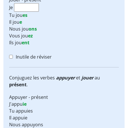
Je
Tu
jou
es
Il
jou
e
Nous
jou
ons
Vous
jou
ez
Ils
jou
ent
Inutile de réviser
Conjuguez les verbes
appuyer
et
jouer
au
présent
.
Appuyer - présent
J'appu
ie
Tu appuies
Il appuie
Nous appuyons