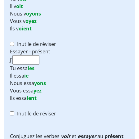
Il
v
oit
Nous
v
oyons
Vous
v
oyez
Ils
v
oient
Inutile de réviser
Essayer - présent
J'
Tu
essa
ies
Il
essa
ie
Nous
essa
yons
Vous
essa
yez
Ils
essa
ient
Inutile de réviser
Conjuguez les verbes
voir
et
essayer
au
présent