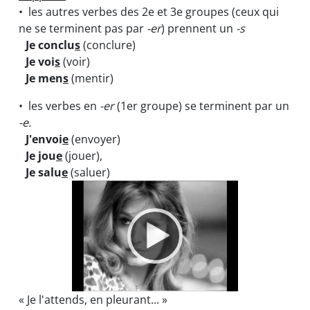
• les autres verbes des 2e et 3e groupes (ceux qui
ne se terminent pas par
-er
) prennent un
-s
Je conclu
s
(conclure)
Je voi
s
(voir)
Je men
s
(mentir)
• les verbes en
-er
(1er groupe) se terminent par un
-e.
J'envoi
e
(envoyer)
Je jou
e
(jouer),
Je salu
e
(saluer)
Video
Player
« Je l'attends, en pleurant... »