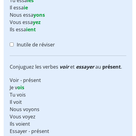
Tu
essa
ies
Il
essa
ie
Nous
essa
yons
Vous
essa
yez
Ils
essa
ient
Inutile de réviser
Conjuguez les verbes
voir
et
essayer
au
présent
.
Voir - présent
Je v
ois
Tu vois
Il voit
Nous voyons
Vous voyez
Ils voient
Essayer - présent