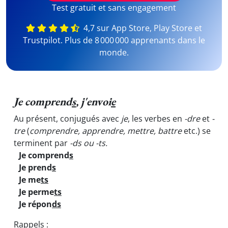
Test gratuit et sans engagement
4,7 sur App Store, Play Store et
Trustpilot. Plus de 8 000 000 apprenants dans le
monde.
Je comprend
s
, j'envoi
e
Au présent, conjugués avec
je
, les verbes en
-dre
et
-
tre
(
comprendre, apprendre, mettre, battre
etc.)
se
terminent par
-ds ou -ts.
Je comprend
s
Je prend
s
Je me
ts
Je perme
ts
Je répon
ds
Rappels :