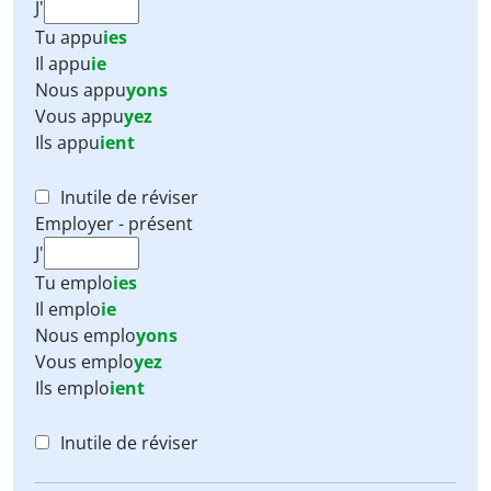
J'
Tu
appu
ies
Il
appu
ie
Nous
appu
yons
Vous
appu
yez
Ils
appu
ient
Inutile de réviser
Employer - présent
J'
Tu
emplo
ies
Il
emplo
ie
Nous
emplo
yons
Vous
emplo
yez
Ils
emplo
ient
Inutile de réviser