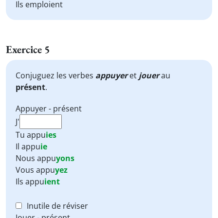
Ils emploient
Exercice 5
Conjuguez les verbes
appuyer
et
jouer
au
présent
.
Appuyer - présent
J'
Tu
appu
ies
Il
appu
ie
Nous
appu
yons
Vous
appu
yez
Ils
appu
ient
Inutile de réviser
Jouer - présent