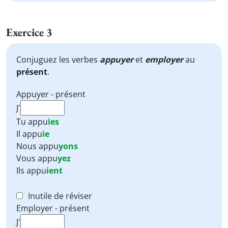
Exercice 3
Conjuguez les verbes
appuyer
et
employer
au
présent
.
Appuyer - présent
J'
Tu
appu
ies
Il
appu
ie
Nous
appu
yons
Vous
appu
yez
Ils
appu
ient
Inutile de réviser
Employer - présent
J'