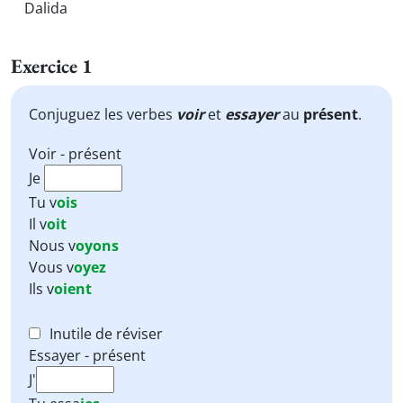
Dalida
Exercice 1
Conjuguez les verbes
voir
et
essayer
au
présent
.
Voir - présent
Je
Tu
v
ois
Il
v
oit
Nous
v
oyons
Vous
v
oyez
Ils
v
oient
Inutile de réviser
Essayer - présent
J'