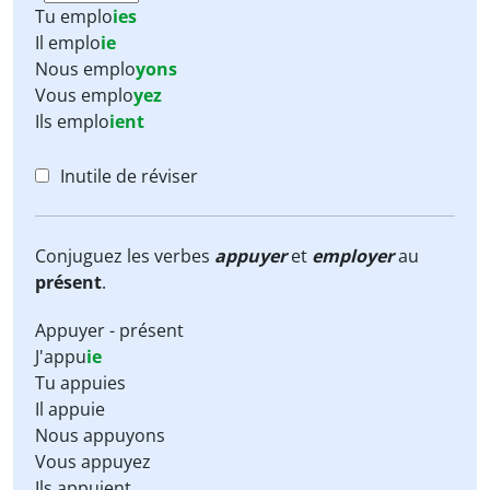
Tu
emplo
ies
Il
emplo
ie
Nous
emplo
yons
Vous
emplo
yez
Ils
emplo
ient
Inutile de réviser
Conjuguez les verbes
appuyer
et
employer
au
présent
.
Appuyer - présent
J'appu
ie
Tu appuies
Il appuie
Nous appuyons
Vous appuyez
Ils appuient