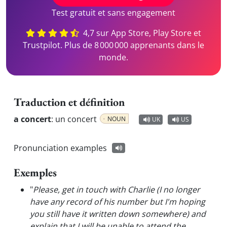
Test gratuit et sans engagement
4,7 sur App Store, Play Store et
Trustpilot. Plus de 8 000 000 apprenants dans le
monde.
Traduction et définition
a concert
:
un concert
NOUN
UK
US
Pronunciation examples
Exemples
"
Please, get in touch with Charlie (I no longer
have any record of his number but I'm hoping
you still have it written down somewhere) and
explain that I will be unable to attend the