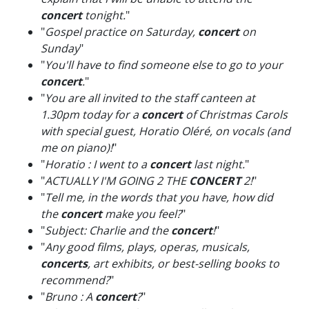
concert
tonight.
"
"
Gospel practice on Saturday,
concert
on
Sunday
"
"
You'll have to find someone else to go to your
concert
.
"
"
You are all invited to the staff canteen at
1.30pm today for a
concert
of Christmas Carols
with special guest, Horatio Oléré, on vocals (and
me on piano)!
"
"
Horatio : I went to a
concert
last night.
"
"
ACTUALLY I'M GOING 2 THE
CONCERT
2!
"
"
Tell me, in the words that you have, how did
the
concert
make you feel?
"
"
Subject: Charlie and the
concert
!
"
"
Any good films, plays, operas, musicals,
concerts
, art exhibits, or best-selling books to
recommend?
"
"
Bruno : A
concert
?
"