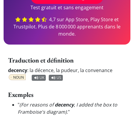
Test gratuit et sans engagement
4,7 sur App Store, Play Store et
Trustpilot. Plus de 8 000 000 apprenants dans le
monde.
Traduction et définition
decency
:
la décence, la pudeur, la convenance
NOUN
UK
US
Exemples
"
(For reasons of
decency
, I added the box to
Framboise's diagram).
"