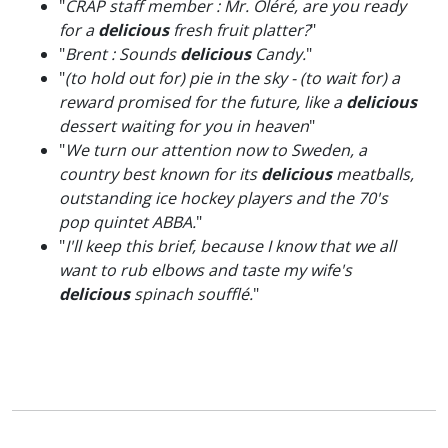
"
CRAP staff member : Mr. Oléré, are you ready
for a
delicious
fresh fruit platter?
"
"
Brent : Sounds
delicious
Candy.
"
"
(to hold out for) pie in the sky - (to wait for) a
reward promised for the future, like a
delicious
dessert waiting for you in heaven
"
"
We turn our attention now to Sweden, a
country best known for its
delicious
meatballs,
outstanding ice hockey players and the 70's
pop quintet ABBA.
"
"
I'll keep this brief, because I know that we all
want to rub elbows and taste my wife's
delicious
spinach soufflé.
"