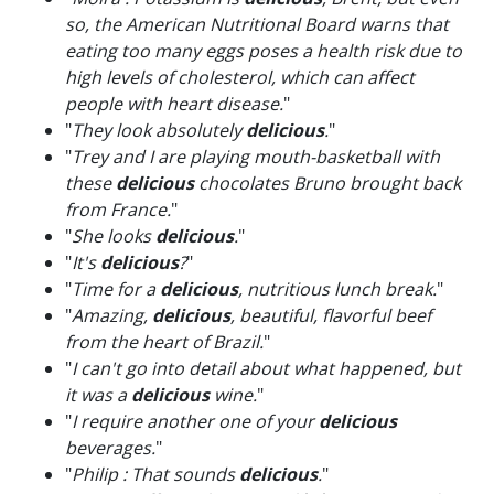
so, the American Nutritional Board warns that
eating too many eggs poses a health risk due to
high levels of cholesterol, which can affect
people with heart disease.
"
"
They look absolutely
delicious
.
"
"
Trey and I are playing mouth-basketball with
these
delicious
chocolates Bruno brought back
from France.
"
"
She looks
delicious
.
"
"
It's
delicious
?
"
"
Time for a
delicious
, nutritious lunch break.
"
"
Amazing,
delicious
, beautiful, flavorful beef
from the heart of Brazil.
"
"
I can't go into detail about what happened, but
it was a
delicious
wine.
"
"
I require another one of your
delicious
beverages.
"
"
Philip : That sounds
delicious
.
"