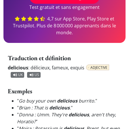
Test gratuit et sans engagement
4,7 sur App Store, Play Store et
Trustpilot. Plus de 8 000 000 apprenants dans le
monde.
Traduction et définition
delicious
:
délicieux, fameux, exquis
ADJECTIVE
UK
US
Exemples
"
Go buy your own
delicious
burrito.
"
"
Brian : That is
delicious
.
"
"
Donna : Umm. They're
delicious
, aren't they,
Horatio?
"
"
Moira : Potassium is
delicious
, Brent, but even