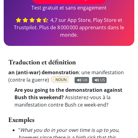
Test gratuit et sans engagement
4,7 sur App Store, Play Store et
Trustpilot. Plus de 8 000 000 apprenants dans le
monde.
Traduction et définition
an (anti-war) demonstration
:
une manifestation
(contre la guerre)
NOUN
UK
US
Are you going to the demonstration against
Bush this weekend?
Assisterez-vous à la
manifestation contre Bush ce week-end?
Exemples
"
What you do in your own time is up to you,
however since there is a high risk that this