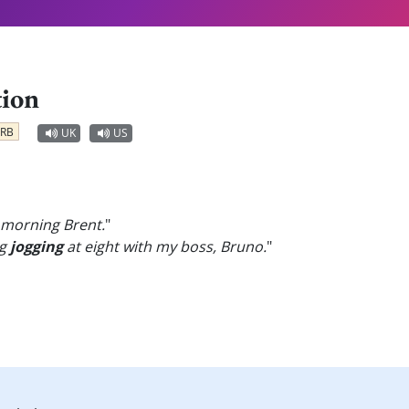
tion
ERB
UK
US
 morning Brent.
"
ng
jogging
at eight with my boss, Bruno.
"