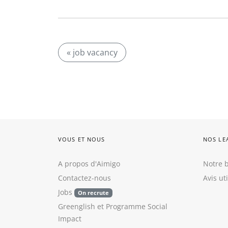
« job vacancy
VOUS ET NOUS
NOS LE
A propos d'Aimigo
Notre b
Contactez-nous
Avis ut
Jobs
On recrute
Greenglish
et
Programme Social
Impact