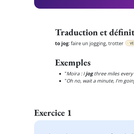
Traduction et défini
to jog
:
faire un jogging, trotter
V
Exemples
"
Moira : I
jog
three miles every
"
Oh no, wait a minute, I'm goi
Exercice 1