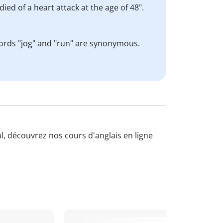
ied of a heart attack at the age of 48".
 words "jog" and "run" are synonymous.
al, découvrez nos cours d'anglais en ligne