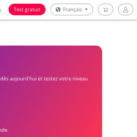
Test gratuit
Français
s
dès aujourd'hui et testez votre niveau
nde.