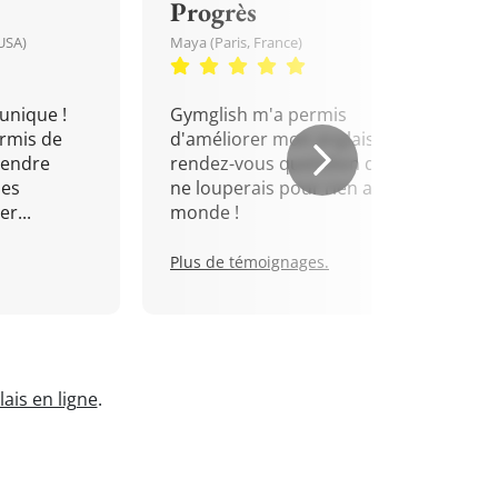
Progrès
USA)
Maya (Paris, France)
unique !
Gymglish m'a permis
rmis de
d'améliorer mon anglais. Un
rendre
rendez-vous quotidien que je
mes
ne louperais pour rien au
r...
monde !
Plus de témoignages.
ais en ligne
.