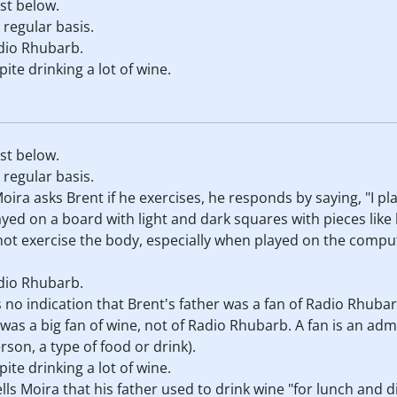
st below.
 regular basis.
adio Rhubarb.
pite drinking a lot of wine.
st below.
 regular basis.
oira asks Brent if he exercises, he responds by saying, "I p
yed on a board with light and dark squares with pieces like
 not exercise the body, especially when played on the compu
adio Rhubarb.
is no indication that Brent's father was a fan of Radio Rhuba
r was a big fan of wine, not of Radio Rhubarb. A fan is an ad
son, a type of food or drink).
pite drinking a lot of wine.
tells Moira that his father used to drink wine "for lunch and