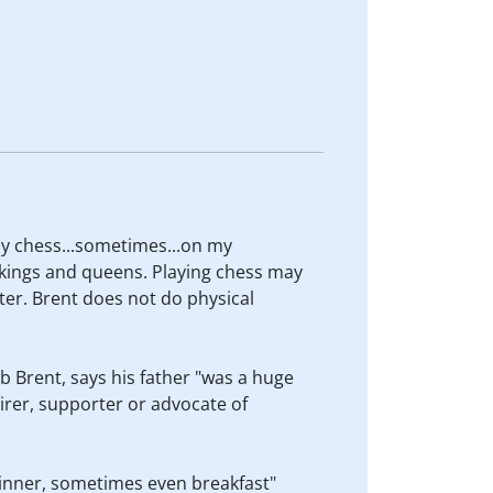
lay chess...sometimes...on my
 kings and queens. Playing chess may
ter. Brent does not do physical
rb Brent, says his father "was a huge
mirer, supporter or advocate of
 dinner, sometimes even breakfast"