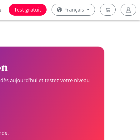
Test gratuit
Français
s
on
dès aujourd'hui et testez votre niveau
nde.