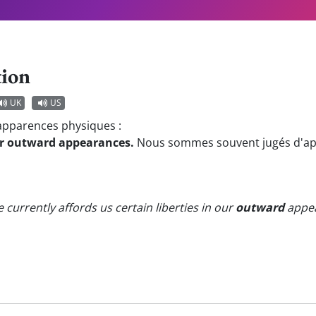
tion
UK
US
apparences physiques :
ur outward appearances.
Nous sommes souvent jugés d'ap
ce currently affords us certain liberties in our
outward
appea