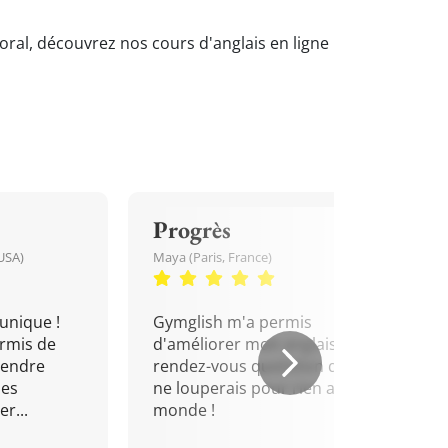
'oral, découvrez nos cours d'anglais en ligne
Progrès
USA)
Maya (Paris, France)
unique !
Gymglish m'a permis
rmis de
d'améliorer mon anglais. Un
rendre
rendez-vous quotidien que je
mes
ne louperais pour rien au
r...
monde !