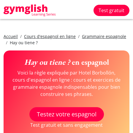
Test gratuit
Accueil
Cours d'espagnol en ligne
Grammaire espagnole
Hay ou tiene ?
Hay ou tiene ?
en espagnol
Voici la règle expliquée par Hotel Borbollón,
cours d'espagnol en ligne : cours et exercices de
grammaire espagnole indispensables pour bien
construire ses phrases.
Testez votre espagnol
Test gratuit et sans engagement