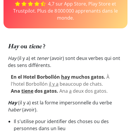
4,7 sur App Store, Play Store et
Trustpilot. Plus de 8 000 000 apprenants dans le
monde.
Hay
ou
tiene
?
Hay
(il y a) et
tener
(avoir) sont deux verbes qui ont
des sens différents.
En el Hotel Borbollón
hay
muchos gatos.
À
l'hotel Borbollón
il y a
beaucoup de chats.
Ana
tiene
dos gatos.
Ana
a
deux dos gatos.
Hay
(il y a) est la forme impersonnelle du verbe
haber
(avoir)
.
Il s'utilise pour identifier des choses ou des
personnes dans un lieu