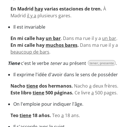
En Madrid
hay
varias estaciones de tren.
À
Madrid
il y a
plusieurs gares.
Il est invariable
En mi calle hay
un bar
.
Dans ma rue il y a
un bar
.
En mi calle hay
muchos bares
.
Dans ma rue il y a
beaucoup de bars
.
Tiene
c'est le verbe
tener
au présent
.
tener, presente
Il exprime l'idée d'avoir dans le sens de posséder
Nacho
tiene
dos hermanos.
Nacho
a
deux frères.
Este libro
tiene
500 páginas.
Ce livre
a
500 pages.
On l'emploie pour indiquer l'âge.
Teo
tiene
18 años.
Teo
a
18 ans.
Il s'accorde avec le sujet.