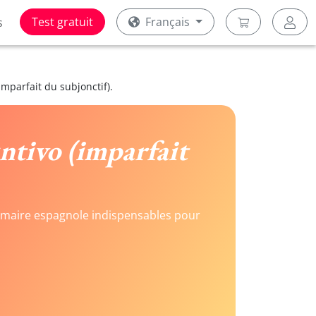
Test gratuit
Français
s
mparfait du subjonctif).
ntivo (imparfait
rammaire espagnole indispensables pour