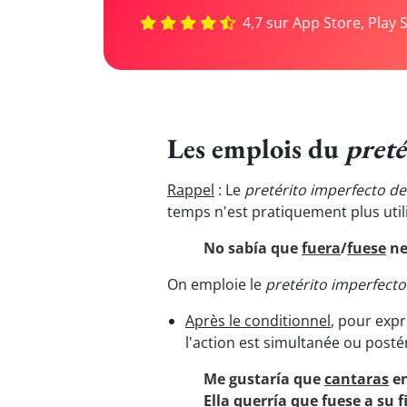
4,7 sur App Store, Play 
Les emplois du
preté
Rappel
: Le
pretérito imperfecto d
temps n'est pratiquement plus util
No sabía que
fuera
/
fuese
ne
On emploie le
pretérito imperfect
Après le conditionnel
, pour expr
l'action est simultanée ou posté
Me gustaría que
cantaras
en
Ella querría que
fuese
a su f