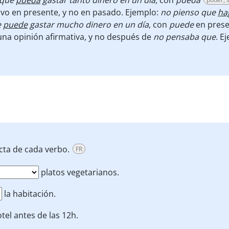
 que
pueda
gastar tanto dinero en un día,
con
pueda
vo en presente, y no en pasado. Ejemplo:
no pienso que
ha
e
puede
gastar mucho dinero en un día
, con
puede
en prese
na opinión afirmativa, y no después de
no pensaba que
. E
cta de cada verbo.
FR
platos vegetarianos.
la habitación.
tel antes de las 12h.