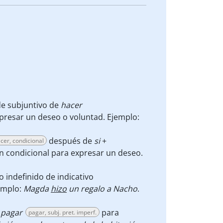
 de subjuntivo de
hacer
xpresar un deseo o voluntad. Ejemplo:
después de
si
+
cer, condicional
n condicional para expresar un deseo.
o indefinido de indicativo
emplo:
Magda
hizo
un regalo a Nacho
.
e
pagar
para
pagar, subj. pret. imperf.