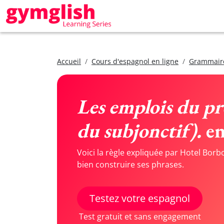
Accueil
Cours d'espagnol en ligne
Grammair
Les emplois du pr
du subjonctif).
en
Voici la règle expliquée par Hotel Bor
bien construire ses phrases.
Testez votre espagnol
Test gratuit et sans engagement