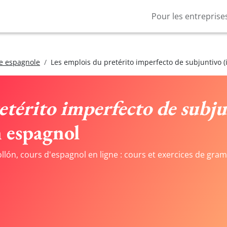
Pour les entreprise
e espagnole
Les emplois du pretérito imperfecto de subjuntivo (i
etérito imperfecto de subju
 espagnol
bollón, cours d'espagnol en ligne : cours et exercices de g