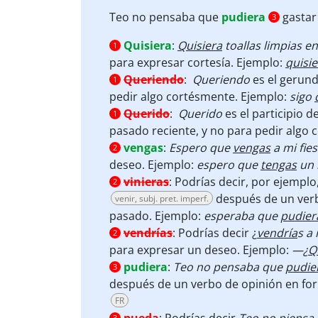
Teo no pensaba que
pudiera
gastar 
3
Quisiera
:
Quisiera
toallas limpias e
1
para expresar cortesía. Ejemplo:
quisie
Queriendo
:
Queriendo
es el gerun
1
pedir algo cortésmente. Ejemplo:
sigo
Querido
:
Querido
es el participio d
1
pasado reciente, y no para pedir algo
vengas
:
Espero que
vengas
a mi fies
2
deseo. Ejemplo:
espero que
tengas
un 
vinieras
:
Podrías decir, por ejemplo
2
después de un verb
venir, subj. pret. imperf.
pasado. Ejemplo:
esperaba que
pudier
vendrías
:
Podrías decir ¿
vendría
s a 
2
para expresar un deseo. Ejemplo:
—¿
Q
pudiera
:
Teo no pensaba que
pudie
3
después de un verbo de opinión en for
FR
3