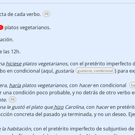
cta de cada verbo.
FR
platos vegetarianos.
1
tación.
e las 12h.
ina
hiciese
platos vegetarianos
, con el pretérito imperfecto
o en condicional (aquí,
gustaría
) para e
gustarse, condicional
iera,
haría
platos vegetarianos
, con
hacer
en condicional
ha
r una condición poco probable, y no detrás de otro verbo e
nte.
FR
na le gustó el plato que
hizo
Carolina
, con
hacer
en pretérit
cción concreta del pasado ya terminada, y no un deseo. Ej
e
la habitación
, con el pretérito imperfecto de subjuntivo d