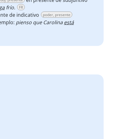
en presente de subjuntivo
ga
frío.
FR
nte de indicativo
poder, presente
jemplo:
pienso que Carolina
está