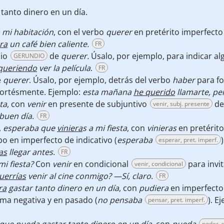
tanto dinero en un día.
n mi habitación
, con el verbo
querer
en pretérito imperfecto
ra
un café bien caliente.
FR
dio
de
querer.
Úsalo, por ejemplo, para indicar a
GERUNDIO
queriendo
ver la película
.
FR
e
querer
. Úsalo, por ejemplo, detrás del verbo
haber
para fo
 cortésmente. Ejemplo:
esta mañana
he
querido
llamarte, pe
ta
, con
venir
en presente de subjuntivo
de
venir, subj. presente
buen día
.
FR
,
esperaba que
viniera
s a mi fiesta
, con
vinieras
en pretérito
o en imperfecto de indicativo (
esperaba
esperar, pret. imperf.
as
llegar antes
.
FR
mi fiesta?
Con
venir
en condicional
para invit
venir, condicional
uerrías
venir al cine conmigo? —Sí, claro
.
FR
ra
gastar tanto dinero en un día
, con
pudiera
en imperfecto
ma negativa y en pasado (
no pensaba
). E
pensar, pret. imperf.
poder, 