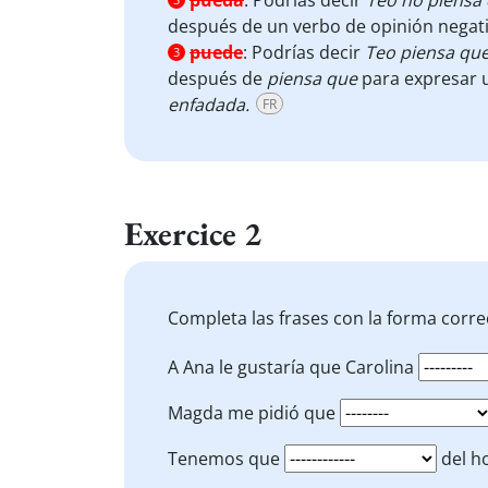
pueda
:
Podrías decir
Teo no piensa
después de un verbo de opinión negati
puede
:
Podrías decir
Teo piensa qu
3
después de
piensa
que
para expresar u
enfadada.
FR
Exercice 2
Completa las frases con la forma corre
A Ana le gustaría que Carolina
Magda me pidió que
Tenemos que
del ho