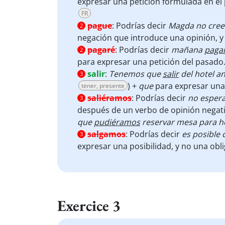
expresar una petición formulada en el
FR
pague
:
Podrías decir
Magda no cree
2
negación que introduce una opinión, y 
pagaré
:
Podrías decir
mañana
paga
2
para expresar una petición del pasado
salir
:
Tenemos que
salir
del hotel an
3
) +
que
para expresar una
tener, presente
saliéramos
:
Podrías decir
no esper
3
después de un verbo de opinión negati
que
pudiéramos
reservar mesa para h
salgamos
:
Podrías decir
es posible 
3
expresar una posibilidad, y no una obl
Exercice 3