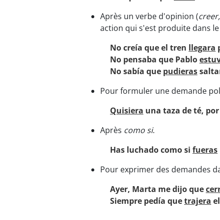
Après un verbe d'opinion (
creer
action qui s'est produite dans le
No creía que el tren
llegara
p
No pensaba que Pablo
estuv
No sabía que
pudieras
salta
Pour formuler une demande pol
Quisiera
una taza de té, por
Après
como si
.
Has luchado como si
fueras
Pour exprimer des demandes da
Ayer, Marta me dijo que
cer
Siempre pedía que
trajera
el