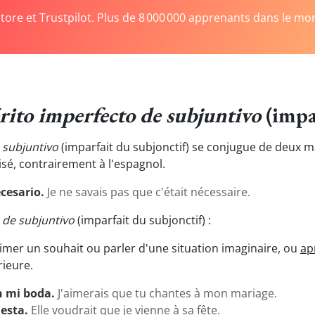
Store et Trustpilot. Plus de 8 000 000 apprenants dans le mo
rito imperfecto de subjuntivo
(impa
e subjuntivo
(imparfait du subjonctif) se conjugue de deux m
isé, contrairement à l'espagnol.
cesario.
Je ne savais pas que c'était nécessaire.
o de subjuntivo
(imparfait du subjonctif) :
imer un souhait ou parler d'une situation imaginaire, ou
apr
rieure.
 mi boda.
J'aimerais que tu chantes à mon mariage.
iesta.
Elle voudrait que je vienne à sa fête.