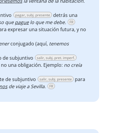
briésemos
la ventana de la habitación.
untivo
detrás una
pagar, subj. presente
so que
pague
lo que me debe.
FR
ra expresar una situación futura, y no
ener
conjugado (aquí,
tenemos
o de subjuntivo
salir, subj. pret. imperf.
y no una obligación. Ejemplo:
no creía
te de subjuntivo
para
salir, subj. presente
mos
de viaje a Sevilla
.
FR