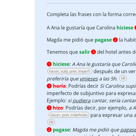
Completa las frases con la forma corre
A Ana le gustaría que Carolina
hiciese
Magda me pidió que
pagase
la habi
2
Tenemos que
salir
del hotel antes d
3
hiciese
:
A Ana le gustaría que Carol
1
después de un verb
hacer, subj. pret. imperf.
preferiría que
vinieses
a las 5h
.
FR
haría
:
Podrías decir
Si Carolina sup
1
imperfecto de subjuntivo para expresa
Ejemplo:
si
pudiera
cantar, sería canta
hizo
:
Podrías decir, por ejemplo,
a A
1
para expresar una a
hacer, pret. indefinido
FR
pagase
:
Magda me pidió que
pagas
2