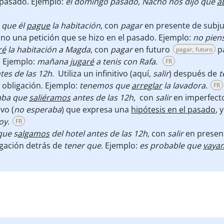
 pasado. Ejemplo:
el domingo pasado, Nacho nos dijo que
a
 que él
pague
la habitación
, con
pagar
en presente de subj
no una petición que se hizo en el pasado. Ejemplo:
no pien
ré
la habitación a Magda
, con
pagar
en futuro
pa
pagar, futuro
. Ejemplo:
mañana
jugaré
a tenis con Rafa
.
FR
tes de las 12h
. Utiliza un infinitivo (aquí,
salir
) después de
t
 obligación. Ejemplo:
tenemos que
arreglar
la lavadora
.
FR
aba que
saliéramos
antes de las 12h
,
con
salir
en imperfect
vo (
no esperaba
) que expresa una
hipótesis en el pasado
, 
oy
.
FR
que s
algamos
del hotel antes de las 12h,
con
salir
en presen
igación detrás de
tener
que
. Ejemplo:
es probable que
vaya