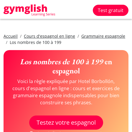
Test gratuit
Accueil
Cours d'espagnol en ligne
Grammaire espagnole
Los nombres de 100 à 199
Los nombres de 100 à 199
en
espagnol
Voici la règle expliquée par Hotel Borbollón,
cours d'espagnol en ligne : cours et exercices de
grammaire espagnole indispensables pour bien
construire ses phrases.
Testez votre espagnol