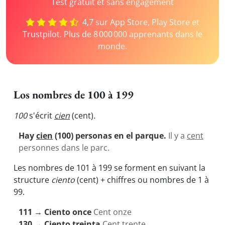
Test gratuit et sans engagement
4,7 sur App Store, Play Store et
Trustpilot. Plus de 8 000 000 apprenants dans le
monde.
Los nombres de 100 à 199
100
s'écrit
cien
(cent)
.
Hay
cien
(100) personas en el parque.
Il y a
cent
personnes dans le parc.
Les nombres de 101 à 199 se forment en suivant la
structure
ciento
(cent) +
chiffres ou nombres
de 1 à
99.
111 → Ciento once
Cent onze
130 → Ciento treinta
Cent trente