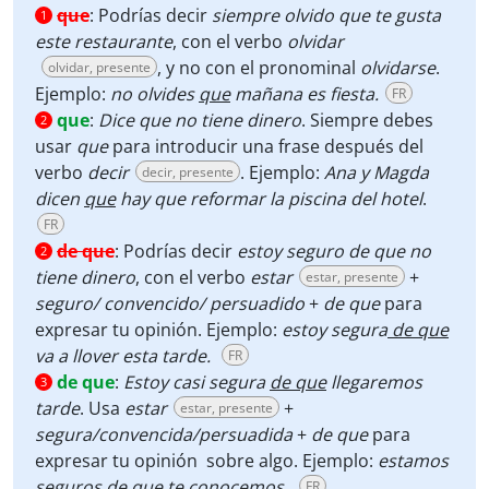
que
:
Podrías decir
siempre olvido que te gusta
1
este restaurante
, con el verbo
olvidar
, y no con el pronominal
olvidarse
.
olvidar, presente
Ejemplo:
no olvides
que
mañana es fiesta.
FR
que
:
Dice que no tiene dinero
. Siempre debes
2
usar
que
para introducir una frase después del
verbo
decir
. Ejemplo:
Ana y Magda
decir, presente
dicen
que
hay que reformar la piscina del hotel
.
FR
de que
:
Podrías decir
estoy seguro de que no
2
tiene dinero
, con el verbo
estar
+
estar, presente
seguro/ convencido/ persuadido
+
de que
para
expresar tu opinión. Ejemplo:
estoy segura
de que
va a llover esta tarde.
FR
de que
:
Estoy casi segura
de que
llegaremos
3
tarde
. Usa
estar
+
estar, presente
segura/convencida/persuadida
+
de que
para
expresar tu opinión sobre algo. Ejemplo:
estamos
seguros
de que
te conocemos.
FR