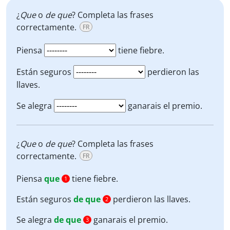
¿
Que
o
de que
? Completa las frases
correctamente.
FR
Piensa
tiene fiebre.
Están seguros
perdieron las
llaves.
Se alegra
ganarais el premio.
¿
Que
o
de que
? Completa las frases
correctamente.
FR
Piensa
que
tiene fiebre.
1
Están seguros
de que
perdieron las llaves.
2
Se alegra
de que
ganarais el premio.
3