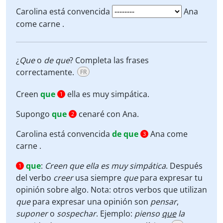
Carolina está convencida
Ana
come carne .
¿
Que
o
de que
? Completa las frases
correctamente.
FR
Creen
que
ella es muy simpática.
1
Supongo
que
cenaré con Ana.
2
Carolina está convencida
de que
Ana come
3
carne .
que
:
Creen que ella es muy simpática
. Después
1
del verbo
creer
usa siempre
que
para expresar tu
opinión sobre algo. Nota: otros verbos que utilizan
que
para expresar una opinión son
pensar
,
suponer
o
sospechar
. Ejemplo:
pienso
que
la