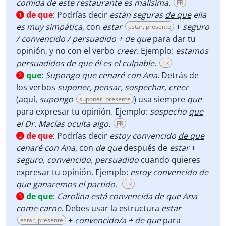
comida de este restaurante es malísima
.
FR
de que
:
Podrías decir
están seguras
de que
ella
1
es muy simpática
, con
estar
+
seguro
estar, presente
/ convencido / persuadido + de que
para dar tu
opinión, y no con el verbo
creer.
Ejemplo:
estamos
persuadidos
de que
él es el culpable.
FR
que
:
Supongo
qu
e cenaré con Ana
. Detrás de
2
los verbos
suponer, pensar, sospechar, creer
(aquí,
supongo
) usa siempre
que
suponer, presente
para expresar tu opinión. Ejemplo:
sospecho
que
el Dr. Macías oculta algo.
FR
de que
:
Podrías decir
estoy convencido
de que
2
cenaré con Ana
, con
de que
después de
estar
+
seguro,
convencido, persuadido
cuando quieres
expresar tu opinión. Ejemplo:
estoy convencido
de
que
ganaremos el partido.
FR
de que
:
Carolina está convencida
de que
Ana
3
come carne
. Debes usar la estructura
estar
+
convencido/a + de que
para
estar, presente