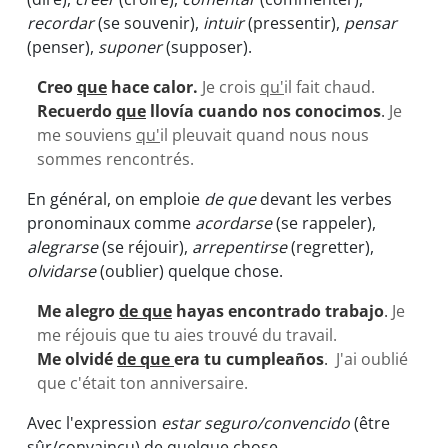
recordar
(se souvenir),
intuir
(pressentir),
pensar
(penser),
suponer
(supposer).
Creo
que
hace calor.
Je crois
qu'
il fait chaud.
Recuerdo
que
llovía cuando nos conocimos
.
Je
me souviens
qu'
il pleuvait quand nous nous
sommes rencontrés.
En général, on emploie
de que
devant les verbes
pronominaux comme
acordarse
(se rappeler),
alegrarse
(se réjouir),
arrepentirse
(regretter),
olvidarse
(oublier) quelque chose.
Me alegro
de que
hayas encontrado trabajo
.
Je
me réjouis que tu aies trouvé du travail.
Me olvidé
de que
era tu cumpleaños
.
J'ai oublié
que c'était ton anniversaire.
Avec l'expression
estar seguro/convencido
(être
sûr/convaincu) de quelque chose.