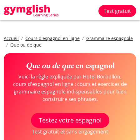
Test gratuit
Accueil
Cours d'espagnol en ligne
Grammaire espagnole
Que ou de que
Que ou de que
en espagnol
Voici la règle expliquée par Hotel Borbollón,
cours d'espagnol en ligne : cours et exercices de
grammaire espagnole indispensables pour bien
construire ses phrases.
Testez votre espagnol
Test gratuit et sans engagement