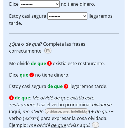
Dice
no tiene dinero.
Estoy casi segura
llegaremos
tarde.
¿
Que
o
de que
? Completa las frases
correctamente.
FR
Me olvidé
de que
existía este restaurante.
1
Dice
que
no tiene dinero.
2
Estoy casi segura
de que
llegaremos tarde.
3
de que
:
Me olvidé
de qu
e existía este
1
restaurante
. Usa el verbo pronominal
olvidarse
(aquí,
me olvidé
) +
de que
+
olvidarse, pret. indefinido
verbo (
existía
) para expresar la cosa olvidada.
Ejemplo:
me olvidé
de que
vivías aquí
.
FR