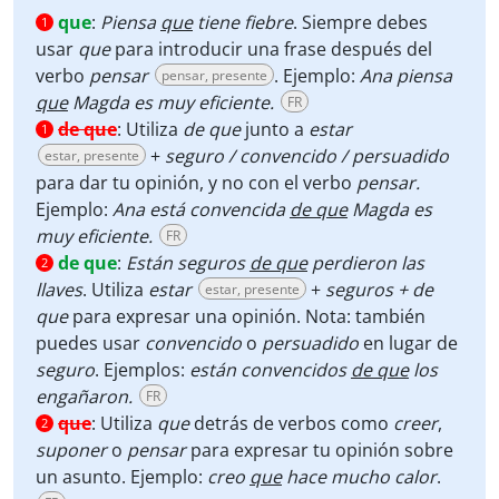
que
:
Piensa
que
tiene fiebre
. Siempre debes
1
usar
que
para introducir una frase después del
verbo
pensar
. Ejemplo:
Ana piensa
pensar, presente
que
Magda es muy eficiente.
FR
de que
:
Utiliza
de que
junto a
estar
1
+
seguro / convencido / persuadido
estar, presente
para dar tu opinión, y no con el verbo
pensar.
Ejemplo:
Ana está convencida
de que
Magda es
muy eficiente.
FR
de que
:
Están seguros
de que
perdieron las
2
llaves
. Utiliza
estar
+
seguros + de
estar, presente
que
para expresar una opinión. Nota: también
puedes usar
convencido
o
persuadido
en lugar de
seguro
.
Ejemplos:
están convencidos
de que
los
engañaron.
FR
que
:
Utiliza
que
detrás de verbos como
creer
,
2
suponer
o
pensar
para expresar tu opinión sobre
un asunto. Ejemplo:
creo
que
hace mucho calor
.