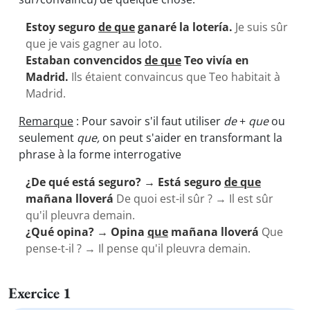
Estoy seguro
de que
ganaré la lotería.
Je suis sûr
que je vais gagner au loto.
Estaban convencidos
de que
Teo vivía en
Madrid.
Ils étaient convaincus que Teo habitait à
Madrid.
Remarque
: Pour savoir s'il faut utiliser
de
+
que
ou
seulement
que,
on peut s'aider en transformant la
phrase à la forme interrogative
¿De qué está seguro? → Está seguro
de que
mañana lloverá
De quoi est-il sûr ? → Il est sûr
qu'il pleuvra demain.
¿Qué opina? → Opina
que
mañana lloverá
Que
pense-t-il ? → Il pense qu'il pleuvra demain.
Exercice 1