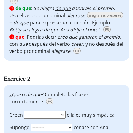
FR
de que
:
Se alegra
de que
ganarais el premio.
3
Usa el verbo pronominal
alegrase
alegrarse, presente
+
de
que
para expresar una opinión. Ejemplo:
Betty se alegra
de que
Ana dirija el hotel
.
FR
que
:
Podrías decir
creo que ganarán el premio,
3
con
que
después del verbo
creer
, y no después del
verbo pronominal
alegrase
.
FR
Exercice 2
¿
Que
o
de que
? Completa las frases
correctamente.
FR
Creen
ella es muy simpática.
Supongo
cenaré con Ana.