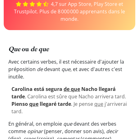
4,7 sur App Store, Play Store et
Trustpilot. Plus de 8 000 000 apprenants dans le
monde.
Que
ou
de que
Avec certains verbes, il est nécessaire d'ajouter la
préposition
de
devant
que
, et avec d'autres c'est
inutile.
Carolina está segura
de que
Nacho llegará
tarde
.
Carolina est sûre que Nacho arrivera tard.
Pienso
que
llegaré tarde
.
Je pense
que
j'arriverai
tard.
En général, on emploie
que
devant des verbes
comme
opinar
(penser, donner son avis),
decir
(dire),
creer
(croire),
comentar
(commenter),