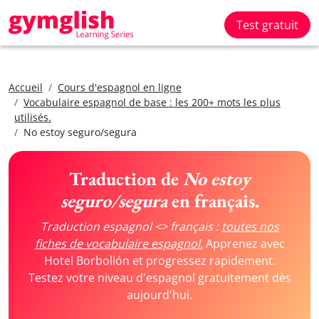
Test gratuit
Accueil
Cours d'espagnol en ligne
Vocabulaire espagnol de base : les 200+ mots les plus
utilisés.
No estoy seguro/segura
Traduction de
No estoy
seguro/segura
en français.
Traduction espagnol <> français :
toutes nos
fiches de vocabulaire espagnol.
Apprenez avec
Hotel Borbollón et progressez rapidement.
Testez votre niveau d'espagnol gratuitement dès
aujourd'hui.