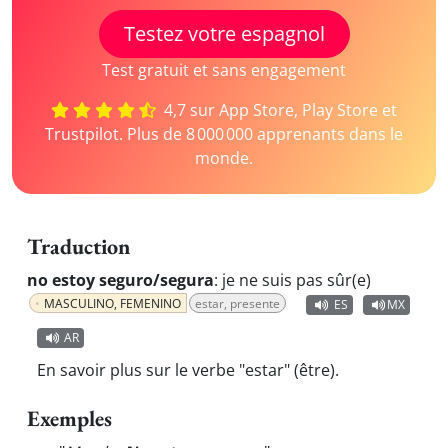
Testez votre espagnol
Test gratuit et sans engagement
4,7 sur App Store, Play Store et
Trustpilot. Plus de 8 000 000 apprenants dans le
monde.
Traduction
no estoy seguro/segura
:
je ne suis pas sûr(e)
MASCULINO, FEMENINO
estar, presente
ES
MX
AR
En savoir plus sur le verbe "estar" (être).
Exemples