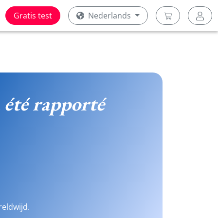
Gratis test
Nederlands
a été rapporté
reldwijd.