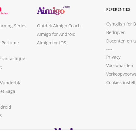
REFERENTIES
Gymglish for 
arning Series
Ontdek Aimigo Coach
Bedrijven
Aimigo for Android
Docenten en t
t Perfume
Aimigo for iOS
----
Privacy
Frantastique
Voorwaarden
t
Verkoopvoorw
Cookies instel
 Wunderbla
met Saga
ndroid
S