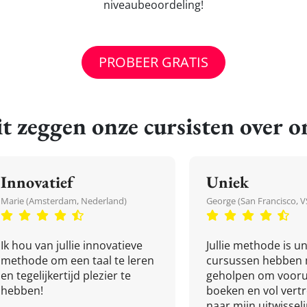
niveaubeoordeling!
PROBEER GRATIS
t zeggen onze cursisten over o
Innovatief
Uniek
Marie (Amsterdam, Nederland)
George (San Francisco, V
Ik hou van jullie innovatieve
Jullie methode is un
methode om een taal te leren
cursussen hebben 
en tegelijkertijd plezier te
geholpen om vooru
hebben!
boeken en vol ver
naar mijn uitwissel