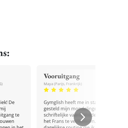
ns:
Vooruitgang
S)
Maya (Parijs, Frankrijk)
iek! De
Gymglish heeft me in staat
mij
gesteld mijn mondelinge en
itgang te
schriftelijke vaardigheden in
trouwen
het Frans te verbeteren. Een
ingen in het
dagelijkse routine die ik niet