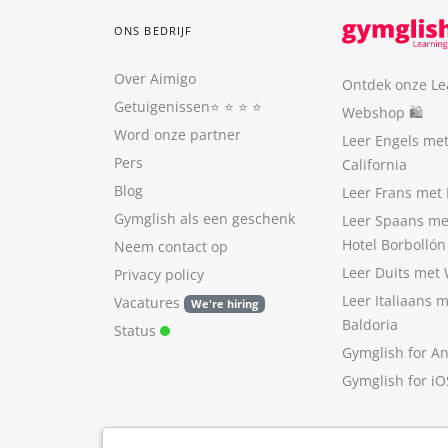
ONS BEDRIJF
Over Aimigo
Ontdek onze Le
Getuigenissen
⭐️ ⭐️ ⭐️ ⭐️
Webshop 🛍
Word onze partner
Leer Engels me
Pers
California
Blog
Leer Frans met 
Gymglish als een geschenk
Leer Spaans me
Hotel Borbollón
Neem contact op
Leer Duits met
Privacy policy
Leer Italiaans 
Vacatures
We're hiring
Baldoria
Status
Gymglish for A
Gymglish for iO