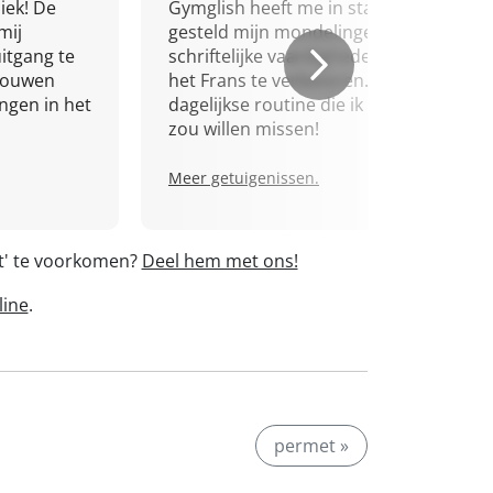
iek! De
Gymglish heeft me in staat
mij
gesteld mijn mondelinge en
itgang te
schriftelijke vaardigheden in
trouwen
het Frans te verbeteren. Een
ingen in het
dagelijkse routine die ik niet
zou willen missen!
Meer getuigenissen.
nt' te voorkomen?
Deel hem met ons!
line
.
permet »