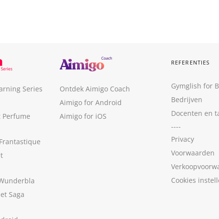
REFERENTIES
Gymglish for 
arning Series
Ontdek Aimigo Coach
Bedrijven
Aimigo for Android
Docenten en t
t Perfume
Aimigo for iOS
----
Privacy
Frantastique
Voorwaarden
t
Verkoopvoorw
Cookies instel
 Wunderbla
met Saga