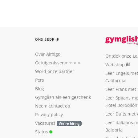
ONS BEDRIJF
Over Aimigo
Ontdek onze Le
Getuigenissen
⭐️ ⭐️ ⭐️ ⭐️
Webshop 🛍
Word onze partner
Leer Engels me
Pers
California
Blog
Leer Frans met 
Gymglish als een geschenk
Leer Spaans me
Hotel Borbollón
Neem contact op
Leer Duits met
Privacy policy
Leer Italiaans 
Vacatures
We're hiring
Baldoria
Status