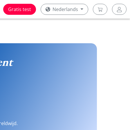
Gratis test
Nederlands
ent
reldwijd.