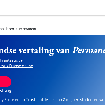
hat leren
Permanent
ndse vertaling van
Perman
Frantastique.
rsus Franse online
.
ichting
lay Store en op Trustpilot. Meer dan 8 miljoen studenten we