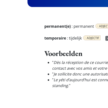
permanent(e)
:
permanent
ADJEC
temporaire
:
tijdelijk
ADJECTIF
Voorbeelden
"
Dès la réception de ce courr
contact avec vos amis et votre 
"
Je sollicite donc une autorisa
"
Le yéti d’aujourd’hui est conne
standing.
"