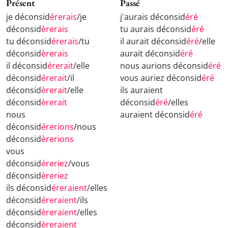
Présent
Passé
je déconsid
érerais
/je
j'aurais déconsid
éré
déconsid
èrerais
tu aurais déconsid
éré
tu déconsid
érerais
/tu
il aurait déconsid
éré
/elle
déconsid
èrerais
aurait déconsid
éré
il déconsid
érerait
/elle
nous aurions déconsid
éré
déconsid
érerait
/il
vous auriez déconsid
éré
déconsid
èrerait
/elle
ils auraient
déconsid
èrerait
déconsid
éré
/elles
nous
auraient déconsid
éré
déconsid
érerions
/nous
déconsid
èrerions
vous
déconsid
éreriez
/vous
déconsid
èreriez
ils déconsid
éreraient
/elles
déconsid
éreraient
/ils
déconsid
èreraient
/elles
déconsid
èreraient