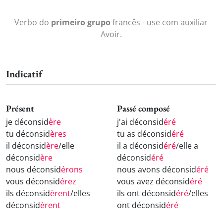
Verbo do
primeiro grupo
francês - use com auxiliar
Avoir.
Indicatif
Présent
Passé composé
je déconsid
ère
j'ai déconsid
éré
tu déconsid
ères
tu as déconsid
éré
il déconsid
ère
/elle
il a déconsid
éré
/elle a
déconsid
ère
déconsid
éré
nous déconsid
érons
nous avons déconsid
éré
vous déconsid
érez
vous avez déconsid
éré
ils déconsid
èrent
/elles
ils ont déconsid
éré
/elles
déconsid
èrent
ont déconsid
éré