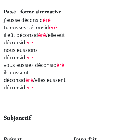
Passé - forme alternative
j'eusse déconsid
éré
tu eusses déconsid
éré
il eût déconsid
éré
/elle eût
déconsid
éré
nous eussions
déconsid
éré
vous eussiez déconsid
éré
ils eussent
déconsid
éré
/elles eussent
déconsid
éré
Subjonctif
Présent
Imparfait