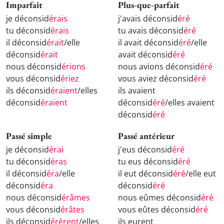
Imparfait
Plus-que-parfait
je déconsid
érais
j'avais déconsid
éré
tu déconsid
érais
tu avais déconsid
éré
il déconsid
érait
/elle
il avait déconsid
éré
/elle
déconsid
érait
avait déconsid
éré
nous déconsid
érions
nous avions déconsid
éré
vous déconsid
ériez
vous aviez déconsid
éré
ils déconsid
éraient
/elles
ils avaient
déconsid
éraient
déconsid
éré
/elles avaient
déconsid
éré
Passé simple
Passé antérieur
je déconsid
érai
j'eus déconsid
éré
tu déconsid
éras
tu eus déconsid
éré
il déconsid
éra
/elle
il eut déconsid
éré
/elle eut
déconsid
éra
déconsid
éré
nous déconsid
érâmes
nous eûmes déconsid
éré
vous déconsid
érâtes
vous eûtes déconsid
éré
ils déconsid
érèrent
/elles
ils eurent