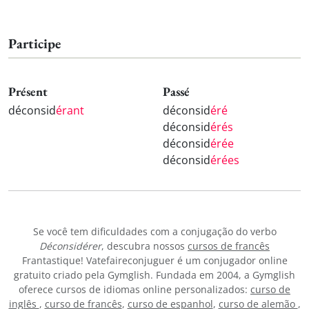
Participe
Présent
Passé
déconsid
érant
déconsid
éré
déconsid
érés
déconsid
érée
déconsid
érées
Se você tem dificuldades com a conjugação do verbo
Déconsidérer
, descubra nossos
cursos de francês
Frantastique! Vatefaireconjuguer é um conjugador online
gratuito criado pela Gymglish. Fundada em 2004, a Gymglish
oferece cursos de idiomas online personalizados:
curso de
inglês
,
curso de francês
,
curso de espanhol
,
curso de alemão
,