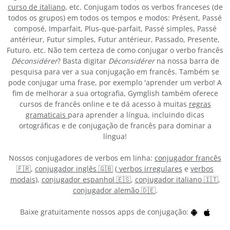
curso de italiano
, etc. Conjugam todos os verbos franceses (de
todos os grupos) em todos os tempos e modos: Présent, Passé
composé, Imparfait, Plus-que-parfait, Passé simples, Passé
antérieur, Futur simples, Futur antérieur, Passado, Presente,
Futuro, etc. Não tem certeza de como conjugar o verbo francês
Déconsidérer
? Basta digitar
Déconsidérer
na nossa barra de
pesquisa para ver a sua conjugação em francês. Também se
pode conjugar uma frase, por exemplo 'aprender um verbo! A
fim de melhorar a sua ortografia, Gymglish também oferece
cursos de francês online e te dá acesso à muitas
regras
gramaticais
para aprender a língua, incluindo dicas
ortográficas e de conjugação de francês para dominar a
língua!
Nossos conjugadores de verbos em linha:
conjugador francês
🇫🇷
,
conjugador inglês 🇬🇧
(
verbos irregulares
e
verbos
modais
),
conjugador espanhol 🇪🇸
,
conjugador italiano 🇮🇹
,
conjugador alemão 🇩🇪
.
Baixe gratuitamente nossos apps de conjugação: