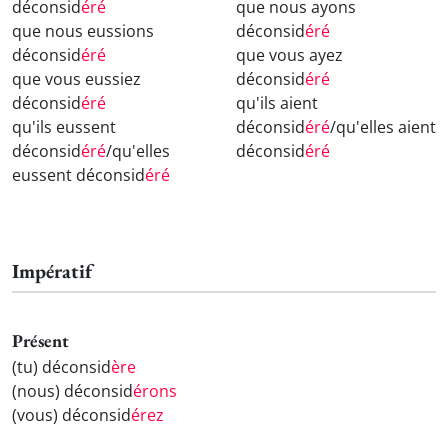
déconsid
éré
que nous ayons
que nous eussions
déconsid
éré
déconsid
éré
que vous ayez
que vous eussiez
déconsid
éré
déconsid
éré
qu'ils aient
qu'ils eussent
déconsid
éré
/qu'elles aient
déconsid
éré
/qu'elles
déconsid
éré
eussent déconsid
éré
Impératif
Présent
(tu) déconsid
ère
(nous) déconsid
érons
(vous) déconsid
érez