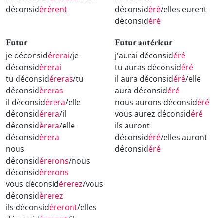
déconsid
érèrent
déconsid
éré
/elles eurent
déconsid
éré
Futur
Futur antérieur
je déconsid
érerai
/je
j'aurai déconsid
éré
déconsid
èrerai
tu auras déconsid
éré
tu déconsid
éreras
/tu
il aura déconsid
éré
/elle
déconsid
èreras
aura déconsid
éré
il déconsid
érera
/elle
nous aurons déconsid
éré
déconsid
érera
/il
vous aurez déconsid
éré
déconsid
èrera
/elle
ils auront
déconsid
èrera
déconsid
éré
/elles auront
nous
déconsid
éré
déconsid
érerons
/nous
déconsid
èrerons
vous déconsid
érerez
/vous
déconsid
èrerez
ils déconsid
éreront
/elles