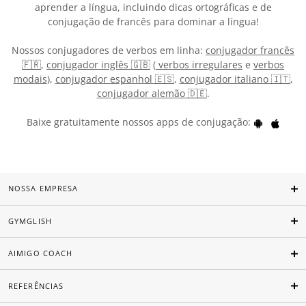
aprender a língua, incluindo dicas ortográficas e de
conjugação de francês para dominar a língua!
Nossos conjugadores de verbos em linha:
conjugador francês
🇫🇷
,
conjugador inglês 🇬🇧
(
verbos irregulares
e
verbos
modais
),
conjugador espanhol 🇪🇸
,
conjugador italiano 🇮🇹
,
conjugador alemão 🇩🇪
.
Baixe gratuitamente nossos apps de conjugação:
NOSSA EMPRESA
GYMGLISH
AIMIGO COACH
REFERÊNCIAS