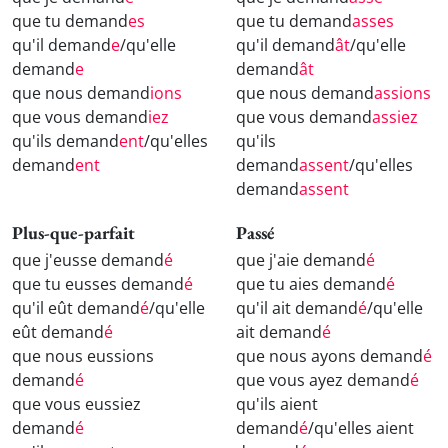
que tu demand
es
que tu demand
asses
qu'il demand
e
/qu'elle
qu'il demand
ât
/qu'elle
demand
e
demand
ât
que nous demand
ions
que nous demand
assions
que vous demand
iez
que vous demand
assiez
qu'ils demand
ent
/qu'elles
qu'ils
demand
ent
demand
assent
/qu'elles
demand
assent
Plus-que-parfait
Passé
que j'eusse demand
é
que j'aie demand
é
que tu eusses demand
é
que tu aies demand
é
qu'il eût demand
é
/qu'elle
qu'il ait demand
é
/qu'elle
eût demand
é
ait demand
é
que nous eussions
que nous ayons demand
é
demand
é
que vous ayez demand
é
que vous eussiez
qu'ils aient
demand
é
demand
é
/qu'elles aient