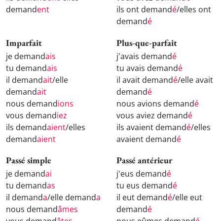
demand
ent
ils ont demand
é
/elles ont
demand
é
Imparfait
Plus-que-parfait
je demand
ais
j'avais demand
é
tu demand
ais
tu avais demand
é
il demand
ait
/elle
il avait demand
é
/elle avait
demand
ait
demand
é
nous demand
ions
nous avions demand
é
vous demand
iez
vous aviez demand
é
ils demand
aient
/elles
ils avaient demand
é
/elles
demand
aient
avaient demand
é
Passé simple
Passé antérieur
je demand
ai
j'eus demand
é
tu demand
as
tu eus demand
é
il demand
a
/elle demand
a
il eut demand
é
/elle eut
nous demand
âmes
demand
é