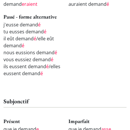
demand
eraient
auraient demand
é
Passé - forme alternative
j'eusse demand
é
tu eusses demand
é
il eût demand
é
/elle eût
demand
é
nous eussions demand
é
vous eussiez demand
é
ils eussent demand
é
/elles
eussent demand
é
Subjonctif
Présent
Imparfait
que je demand
e
que je demand
asse