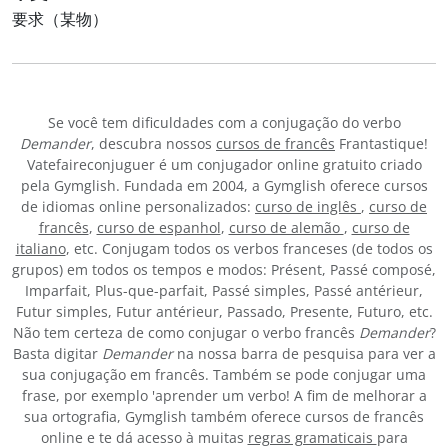
要求（某物）
Se você tem dificuldades com a conjugação do verbo
Demander
, descubra nossos
cursos de francês
Frantastique!
Vatefaireconjuguer é um conjugador online gratuito criado
pela Gymglish. Fundada em 2004, a Gymglish oferece cursos
de idiomas online personalizados:
curso de inglês
,
curso de
francês
,
curso de espanhol
,
curso de alemão
,
curso de
italiano
, etc. Conjugam todos os verbos franceses (de todos os
grupos) em todos os tempos e modos: Présent, Passé composé,
Imparfait, Plus-que-parfait, Passé simples, Passé antérieur,
Futur simples, Futur antérieur, Passado, Presente, Futuro, etc.
Não tem certeza de como conjugar o verbo francês
Demander
?
Basta digitar
Demander
na nossa barra de pesquisa para ver a
sua conjugação em francês. Também se pode conjugar uma
frase, por exemplo 'aprender um verbo! A fim de melhorar a
sua ortografia, Gymglish também oferece cursos de francês
online e te dá acesso à muitas
regras gramaticais
para