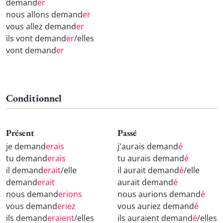
demand
er
nous allons demand
er
vous allez demand
er
ils vont demand
er
/elles
vont demand
er
Conditionnel
Présent
Passé
je demand
erais
j'aurais demand
é
tu demand
erais
tu aurais demand
é
il demand
erait
/elle
il aurait demand
é
/elle
demand
erait
aurait demand
é
nous demand
erions
nous aurions demand
é
vous demand
eriez
vous auriez demand
é
ils demand
eraient
/elles
ils auraient demand
é
/elles