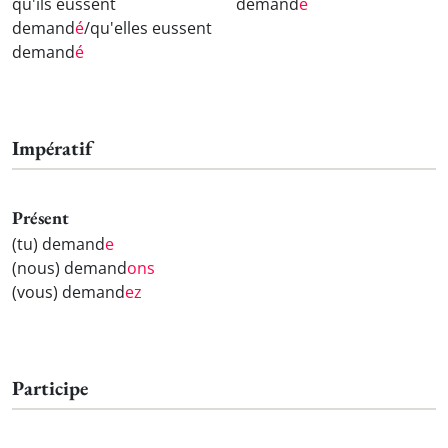
qu'ils eussent
demand
é
demand
é
/qu'elles eussent
demand
é
Impératif
Présent
(tu) demand
e
(nous) demand
ons
(vous) demand
ez
Participe