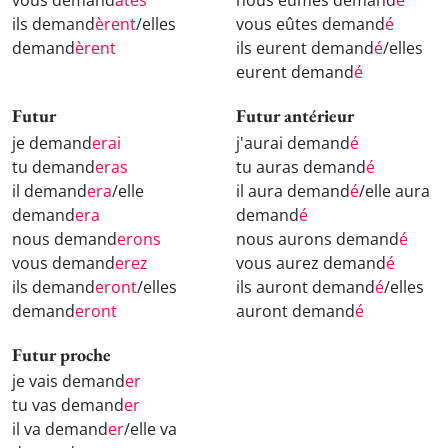
vous demand
âtes
nous eûmes demand
é
ils demand
èrent
/elles
vous eûtes demand
é
demand
èrent
ils eurent demand
é
/elles
eurent demand
é
Futur
Futur antérieur
je demand
erai
j'aurai demand
é
tu demand
eras
tu auras demand
é
il demand
era
/elle
il aura demand
é
/elle aura
demand
era
demand
é
nous demand
erons
nous aurons demand
é
vous demand
erez
vous aurez demand
é
ils demand
eront
/elles
ils auront demand
é
/elles
demand
eront
auront demand
é
Futur proche
je vais demand
er
tu vas demand
er
il va demand
er
/elle va