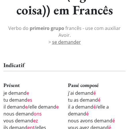
coisa)) em Francês
Verbo do
primeiro grupo
francês - use com auxiliar
Avoir.
>
se demander
Indicatif
Présent
Passé composé
je demand
e
j'ai demand
é
tu demand
es
tu as demand
é
il demand
e
/elle demand
e
il a demand
é
/elle a
nous demand
ons
demand
é
vous demand
ez
nous avons demand
é
ils demand
ent
/elles
vous avez demand
é