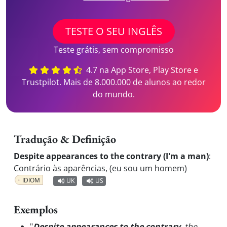
TESTE O SEU INGLÊS
Teste grátis, sem compromisso
4.7 na App Store, Play Store e
Trustpilot. Mais de 8.000.000 de alunos ao redor
do mundo.
Tradução & Definição
Despite appearances to the contrary (I'm a man)
:
Contrário às aparências, (eu sou um homem)
IDIOM
UK
US
Exemplos
"
Despite appearances to the contrary
, the