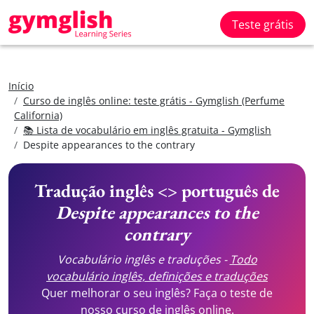
Teste grátis
Início
Curso de inglês online: teste grátis - Gymglish (Perfume
California)
📚 Lista de vocabulário em inglês gratuita - Gymglish
Despite appearances to the contrary
Tradução inglês <> português de
Despite appearances to the
contrary
Vocabulário inglês e traduções -
Todo
vocabulário inglês, definições e traduções
Quer melhorar o seu inglês? Faça o teste de
nosso
curso de inglês online.