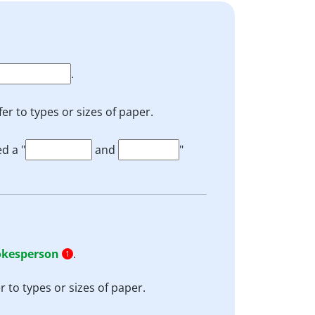
.
efer to types or sizes of paper.
d a "
and
"
okesperson
.
1
er to types or sizes of paper.