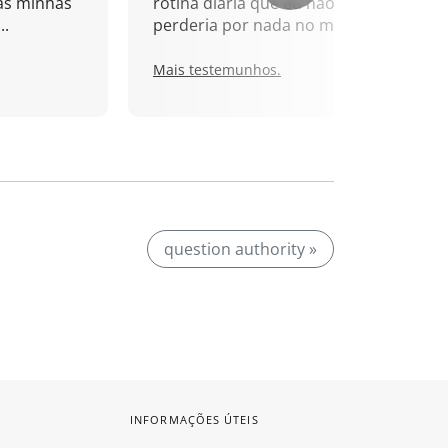
as minhas
rotina diária que eu não
..
perderia por nada no mundo!
Mais testemunhos.
question authority »
INFORMAÇÕES ÚTEIS