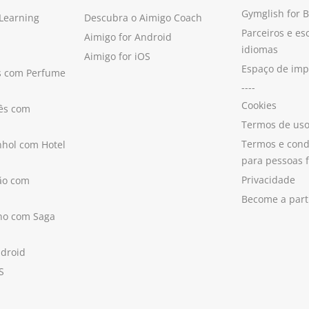
Gymglish for 
 Learning
Descubra o Aimigo Coach
Parceiros e es
Aimigo for Android
idiomas
Aimigo for iOS
Espaço de im
s com Perfume
----
Cookies
ês com
Termos de us
Termos e cond
hol com Hotel
para pessoas f
Privacidade
ão com
Become a part
ano com Saga
ndroid
S