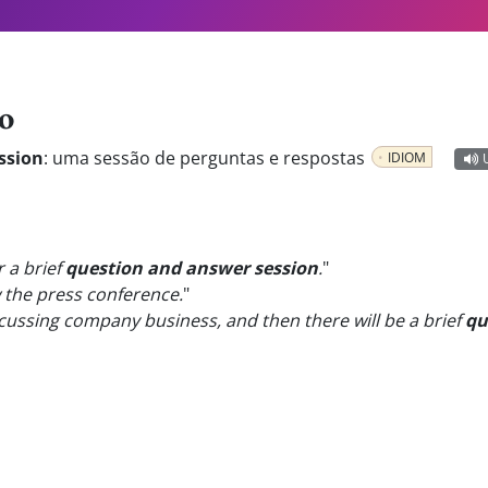
o
ssion
:
uma sessão de perguntas e respostas
IDIOM
r a brief
question and answer session
.
"
w the press conference.
"
scussing company business, and then there will be a brief
qu