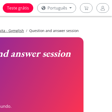
Teste grátis
Português
uita - Gymglish
Question and answer session
nd answer session
mundo.