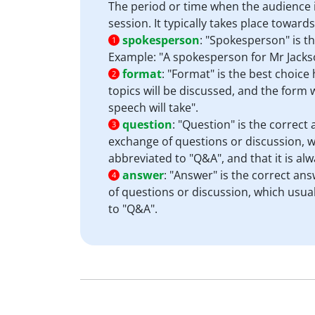
The period or time when the audience i
session. It typically takes place toward
spokesperson
:
"Spokesperson" is th
1
Example: "A spokesperson for Mr Jackso
format
:
"Format" is the best choice 
2
topics will be discussed, and the form w
speech will take".
question
:
"Question" is the correct 
3
exchange of questions or discussion, wh
abbreviated to "Q&A", and that it is al
answer
:
"Answer" is the correct ans
4
of questions or discussion, which usual
to "Q&A".