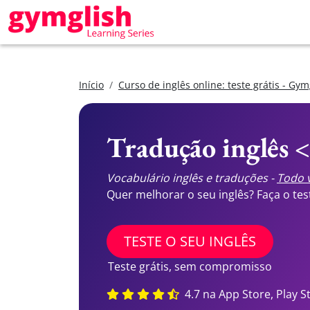
Início
Curso de inglês online: teste grátis - Gym
Tradução inglês 
Vocabulário inglês e traduções -
Todo v
Quer melhorar o seu inglês? Faça o te
TESTE O SEU INGLÊS
Teste grátis, sem compromisso
4.7 na App Store, Play S