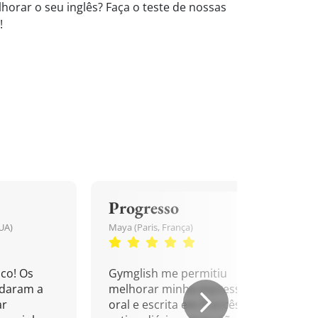
horar o seu inglês? Faça o teste de nossas
!
Progresso
UA)
Maya (Paris, França)
co! Os
Gymglish me permitiu
udaram a
melhorar minha expressão
ar
oral e escrita em francês. Uma