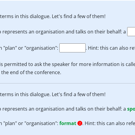
erms in this dialogue. Let's find a few of them!
represents an organisation and talks on their behalf: a
h "plan" or "organisation":
. Hint: this can also r
s permitted to ask the speaker for more information is calle
s the end of the conference.
erms in this dialogue. Let's find a few of them!
represents an organisation and talks on their behalf: a
sp
h "plan" or "organisation":
format
. Hint: this can also ref
2