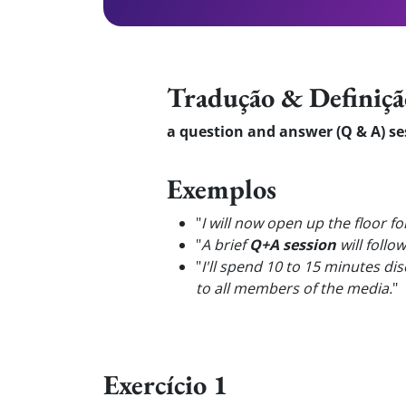
Tradução & Definiçã
a question and answer (Q & A) se
Exemplos
"
I will now open up the floor fo
"
A brief
Q+A session
will follo
"
I'll spend 10 to 15 minutes di
to all members of the media.
"
Exercício 1