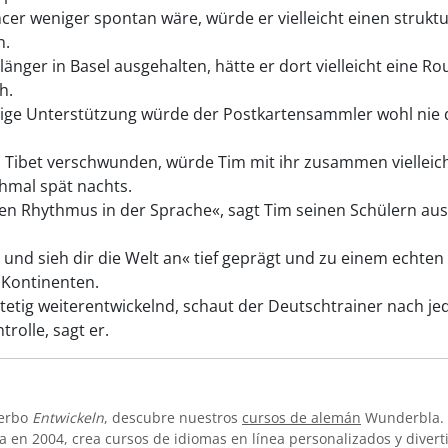
cer weniger spontan wäre, würde er vielleicht einen strukt
n.
länger in Basel ausgehalten, hätte er dort vielleicht eine R
h.
ge Unterstützung würde der Postkartensammler wohl nie d
 Tibet verschwunden, würde Tim mit ihr zusammen vielleich
mal spät nachts.
en Rhythmus in der Sprache«, sagt Tim seinen Schülern aus
und sieh dir die Welt an« tief geprägt und zu einem echten
 Kontinenten.
tetig weiterentwickelnd, schaut der Deutschtrainer nach je
trolle, sagt er.
verbo
Entwickeln
, descubre nuestros
cursos de alemán
Wunderbla. V
 en 2004, crea cursos de idiomas en línea personalizados y divert