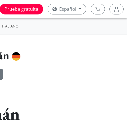
Prueba gratuita
Español
ITALIANO
mán
mán