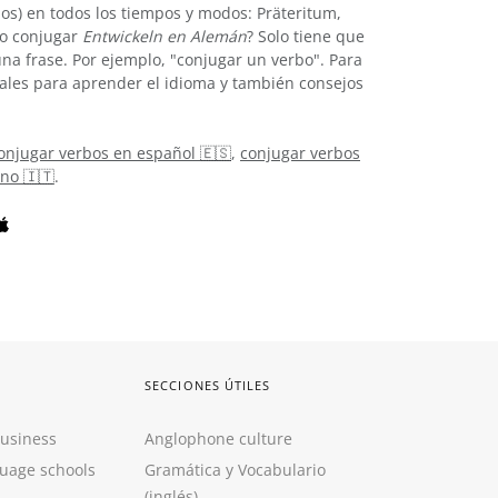
s) en todos los tiempos y modos: Präteritum,
ómo conjugar
Entwickeln en Alemán
? Solo tiene que
 frase. Por ejemplo, "conjugar un verbo". Para
cales para aprender el idioma y también consejos
onjugar verbos en español 🇪🇸
,
conjugar verbos
ano 🇮🇹
.
SECCIONES ÚTILES
Business
Anglophone culture
guage schools
Gramática y Vocabulario
(inglés)