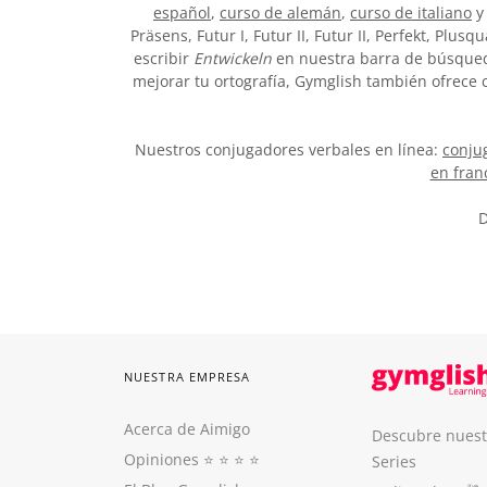
español
,
curso de alemán
,
curso de italiano
y 
Präsens, Futur I, Futur II, Futur II, Perfekt, Plu
escribir
Entwickeln
en nuestra barra de búsqued
mejorar tu ortografía, Gymglish también ofrece 
Nuestros conjugadores verbales en línea:
conjug
en fran
D
NUESTRA EMPRESA
Acerca de Aimigo
Descubre nuest
Opiniones
⭐️ ⭐️ ⭐️ ⭐️
Series