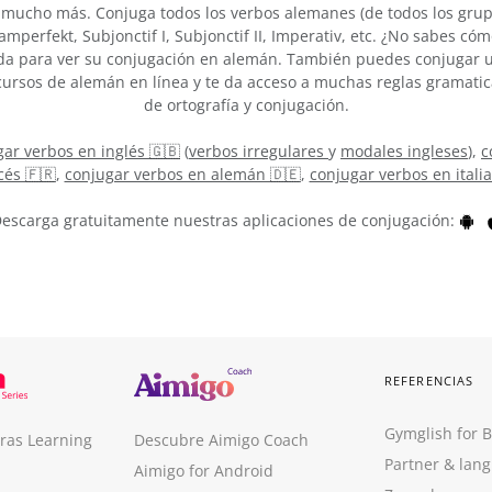
mucho más. Conjuga todos los verbos alemanes (de todos los grupo
squamperfekt, Subjonctif I, Subjonctif II, Imperativ, etc. ¿No sabes c
a para ver su conjugación en alemán. También puedes conjugar una
cursos de alemán en línea y te da acceso a muchas reglas gramati
de ortografía y conjugación.
ar verbos en inglés 🇬🇧
(
verbos irregulares
y
modales ingleses
),
c
cés 🇫🇷
,
conjugar verbos en alemán 🇩🇪
,
conjugar verbos en itali
escarga gratuitamente nuestras aplicaciones de conjugación:
REFERENCIAS
Gymglish for 
ras Learning
Descubre Aimigo Coach
Partner & lan
Aimigo for Android