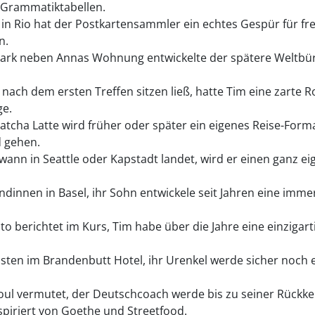
 Grammatiktabellen.
in Rio hat der Postkartensammler ein echtes Gespür für fre
n.
 Park neben Annas Wohnung entwickelte der spätere Weltbür
 nach dem ersten Treffen sitzen ließ, hatte Tim eine zarte
ge.
cha Latte wird früher oder später ein eigenes Reise-Format
 gehen.
wann in Seattle oder Kapstadt landet, wird er einen ganz eig
dinnen in Basel, ihr Sohn entwickele seit Jahren eine imme
o berichtet im Kurs, Tim habe über die Jahre eine einzigart
ästen im Brandenbutt Hotel, ihr Urenkel werde sicher noch 
oul vermutet, der Deutschcoach werde bis zu seiner Rückke
spiriert von Goethe und Streetfood.