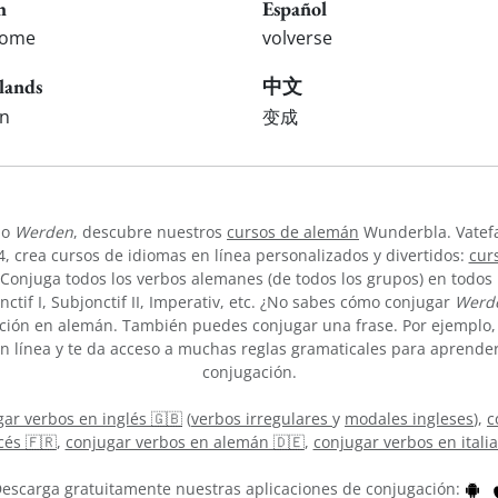
h
Español
come
volverse
lands
中文
n
变成
bo
Werden
, descubre nuestros
cursos de alemán
Wunderbla. Vatefa
 crea cursos de idiomas en línea personalizados y divertidos:
cur
onjuga todos los verbos alemanes (de todos los grupos) en todos l
onctif I, Subjonctif II, Imperativ, etc. ¿No sabes cómo conjugar
Werd
ión en alemán. También puedes conjugar una frase. Por ejemplo, "
 línea y te da acceso a muchas reglas gramaticales para aprender 
conjugación.
ar verbos en inglés 🇬🇧
(
verbos irregulares
y
modales ingleses
),
c
cés 🇫🇷
,
conjugar verbos en alemán 🇩🇪
,
conjugar verbos en itali
escarga gratuitamente nuestras aplicaciones de conjugación: