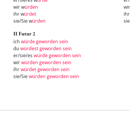
er/sie/es w
ürde
er
wir w
ürden
wi
ihr w
ürdet
ih
sie/Sie w
ürden
si
II Futur 2
ich
würde geworden sein
du
würdest geworden sein
er/sie/es
würde geworden sein
wir
würden geworden sein
ihr
würdet geworden sein
sie/Sie
würden geworden sein