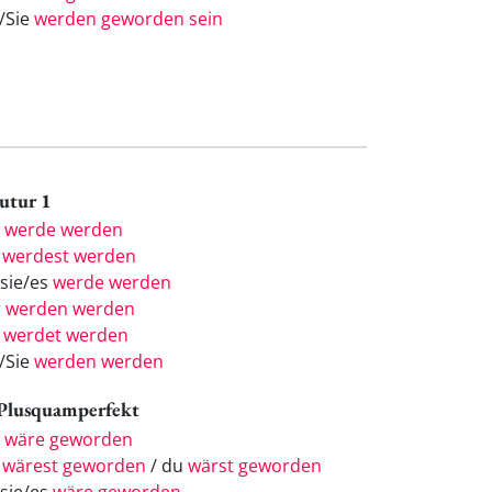
e/Sie
werden geworden sein
Futur 1
h
werde werden
u
werdest werden
/sie/es
werde werden
r
werden werden
r
werdet werden
e/Sie
werden werden
 Plusquamperfekt
h
wäre geworden
u
wärest geworden
/ du
wärst geworden