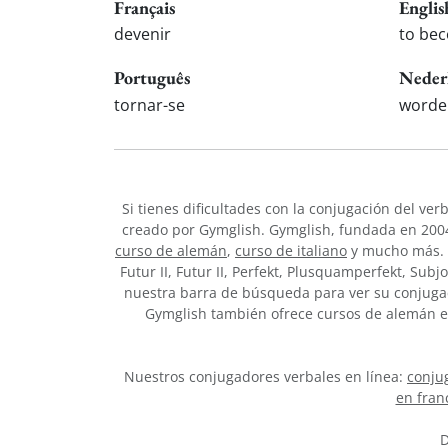
Français
Englis
devenir
to be
Português
Neder
tornar-se
worde
Si tienes dificultades con la conjugación del ver
creado por Gymglish. Gymglish, fundada en 2004,
curso de alemán
,
curso de italiano
y mucho más. C
Futur II, Futur II, Perfekt, Plusquamperfekt, Subj
nuestra barra de búsqueda para ver su conjugac
Gymglish también ofrece cursos de alemán en
Nuestros conjugadores verbales en línea:
conjug
en fran
D