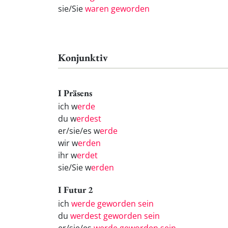
sie/Sie
waren geworden
Konjunktiv
I Präsens
ich w
erde
du w
erdest
er/sie/es w
erde
wir w
erden
ihr w
erdet
sie/Sie w
erden
I Futur 2
ich
werde geworden sein
du
werdest geworden sein