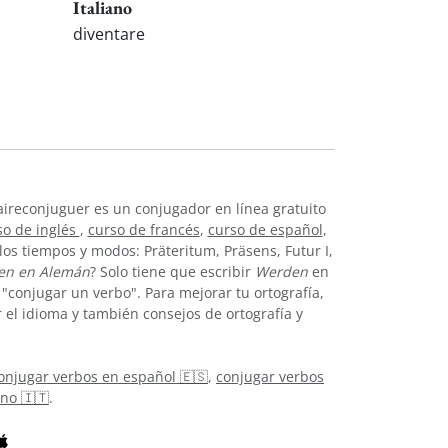
Italiano
diventare
ireconjuguer es un conjugador en línea gratuito
so de inglés
,
curso de francés
,
curso de español
,
os tiempos y modos: Präteritum, Präsens, Futur I,
en en Alemán
? Solo tiene que escribir
Werden
en
conjugar un verbo". Para mejorar tu ortografía,
el idioma y también consejos de ortografía y
onjugar verbos en español 🇪🇸
,
conjugar verbos
ano 🇮🇹
.