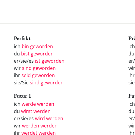
Perfekt
Pr
ich
bin geworden
ic
du
bist geworden
du
er/sie/es
ist geworden
er
wir
sind geworden
wi
ihr
seid geworden
ih
sie/Sie
sind geworden
sie
Futur 1
Fu
ich
werde werden
ic
du
wirst werden
d
er/sie/es
wird werden
er
wir
werden werden
wi
ihr
werdet werden
ih