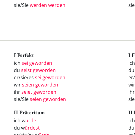
sie/Sie
werden werden
si
I Perfekt
I 
ich
sei geworden
ic
du
seist geworden
d
er/sie/es
sei geworden
er
wir
seien geworden
wi
ihr
seiet geworden
ih
sie/Sie
seien geworden
si
II Präteritum
II
ich w
ürde
ic
du w
ürdest
d