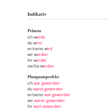
Indikativ
Präsens
ich w
erde
du w
irst
er/sie/es w
ird
wir w
erden
ihr w
erdet
sie/Sie w
erden
Plusquamperfekt
ich
war geworden
du
warst geworden
er/sie/es
war geworden
wir
waren geworden
ihr
wart geworden