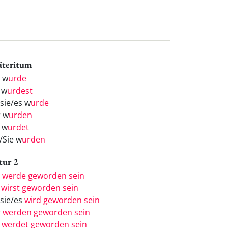
äteritum
h w
urde
 w
urdest
/sie/es w
urde
r w
urden
r w
urdet
/Sie w
urden
tur 2
h
werde geworden sein
u
wirst geworden sein
/sie/es
wird geworden sein
r
werden geworden sein
r
werdet geworden sein