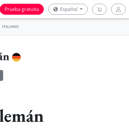
Prueba gratuita
Español
ITALIANO
mán
Alemán