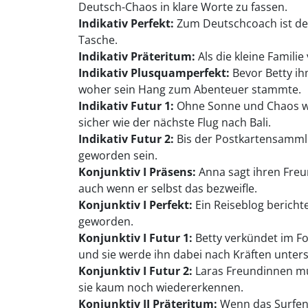
Deutsch-Chaos in klare Worte zu fassen.
Indikativ Perfekt:
Zum Deutschcoach ist der 
Tasche.
Indikativ Präteritum:
Als die kleine Famili
Indikativ Plusquamperfekt:
Bevor Betty ih
woher sein Hang zum Abenteuer stammte.
Indikativ Futur 1:
Ohne Sonne und Chaos wi
sicher wie der nächste Flug nach Bali.
Indikativ Futur 2:
Bis der Postkartensammler
geworden sein.
Konjunktiv I Präsens:
Anna sagt ihren Freu
auch wenn er selbst das bezweifle.
Konjunktiv I Perfekt:
Ein Reiseblog bericht
geworden.
Konjunktiv I Futur 1:
Betty verkündet im Fo
und sie werde ihn dabei nach Kräften unters
Konjunktiv I Futur 2:
Laras Freundinnen mun
sie kaum noch wiedererkennen.
Konjunktiv II Präteritum:
Wenn das Surfen 