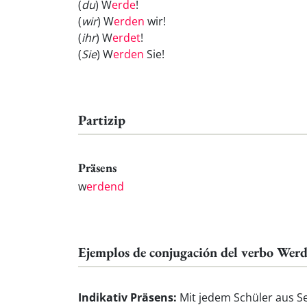
(
du
) W
erde
!
(
wir
) W
erden
wir!
(
ihr
) W
erdet
!
(
Sie
) W
erden
Sie!
Partizip
Präsens
w
erdend
Ejemplos de conjugación del verbo Wer
Indikativ Präsens:
Mit jedem Schüler aus Se