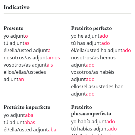
Indicativo
Presente
Pretérito perfecto
yo adjunt
o
yo he adjunt
ado
tú adjunt
as
tú has adjunt
ado
él/ella/usted adjunt
a
él/ella/usted ha adjunt
ado
nosotros/as adjunt
amos
nosotros/as hemos
vosotros/as adjunt
áis
adjunt
ado
ellos/ellas/ustedes
vosotros/as habéis
adjunt
an
adjunt
ado
ellos/ellas/ustedes han
adjunt
ado
Pretérito imperfecto
Pretérito
pluscuamperfecto
yo adjunt
aba
yo había adjunt
ado
tú adjunt
abas
tú habías adjunt
ado
él/ella/usted adjunt
aba