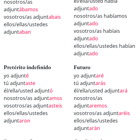
él/ella/usted había
nosotros/as
adjunt
ado
adjunt
ábamos
nosotros/as habíamos
vosotros/as adjunt
abais
adjunt
ado
ellos/ellas/ustedes
vosotros/as habíais
adjunt
aban
adjunt
ado
ellos/ellas/ustedes habían
adjunt
ado
Pretérito indefinido
Futuro
yo adjunt
é
yo adjunt
aré
tú adjunt
aste
tú adjunt
arás
él/ella/usted adjunt
ó
él/ella/usted adjunt
ará
nosotros/as adjunt
amos
nosotros/as
vosotros/as adjunt
asteis
adjunt
aremos
ellos/ellas/ustedes
vosotros/as adjunt
aréis
adjunt
aron
ellos/ellas/ustedes
adjunt
arán