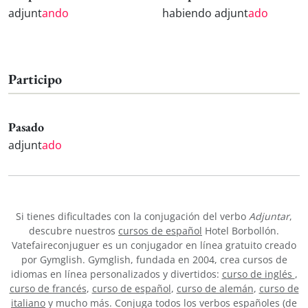
adjunt
ando
habiendo adjunt
ado
Participo
Pasado
adjunt
ado
Si tienes dificultades con la conjugación del verbo
Adjuntar
,
descubre nuestros
cursos de español
Hotel Borbollón.
Vatefaireconjuguer es un conjugador en línea gratuito creado
por Gymglish. Gymglish, fundada en 2004, crea cursos de
idiomas en línea personalizados y divertidos:
curso de inglés
,
curso de francés
,
curso de español
,
curso de alemán
,
curso de
italiano
y mucho más. Conjuga todos los verbos españoles (de