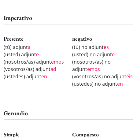
Imperativo
Presente
negativo
(tú) adjunt
a
(tú) no adjunt
es
(usted) adjunt
e
(usted) no adjunt
e
(nosotros/as) adjunt
emos
(nosotros/as) no
(vosotros/as) adjunt
ad
adjunt
emos
(ustedes) adjunt
en
(vosotros/as) no adjunt
éis
(ustedes) no adjunt
en
Gerundio
Simple
Compuesto