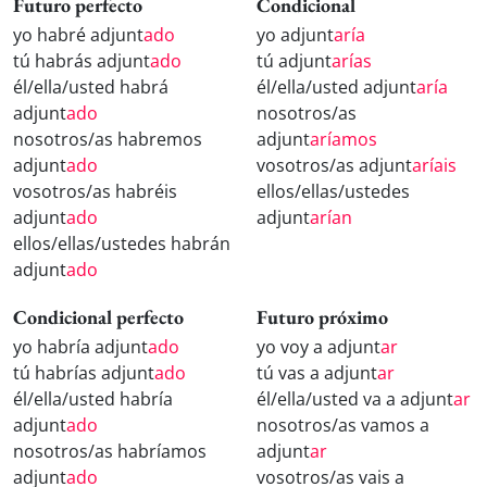
Futuro perfecto
Condicional
yo habré adjunt
ado
yo adjunt
aría
tú habrás adjunt
ado
tú adjunt
arías
él/ella/usted habrá
él/ella/usted adjunt
aría
adjunt
ado
nosotros/as
nosotros/as habremos
adjunt
aríamos
adjunt
ado
vosotros/as adjunt
aríais
vosotros/as habréis
ellos/ellas/ustedes
adjunt
ado
adjunt
arían
ellos/ellas/ustedes habrán
adjunt
ado
Condicional perfecto
Futuro próximo
yo habría adjunt
ado
yo voy a adjunt
ar
tú habrías adjunt
ado
tú vas a adjunt
ar
él/ella/usted habría
él/ella/usted va a adjunt
ar
adjunt
ado
nosotros/as vamos a
nosotros/as habríamos
adjunt
ar
adjunt
ado
vosotros/as vais a