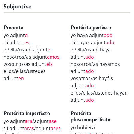
Subjuntivo
Presente
Pretérito perfecto
yo adjunt
e
yo haya adjunt
ado
tú adjunt
es
tú hayas adjunt
ado
él/ella/usted adjunt
e
él/ella/usted haya
nosotros/as adjunt
emos
adjunt
ado
vosotros/as adjunt
éis
nosotros/as hayamos
ellos/ellas/ustedes
adjunt
ado
adjunt
en
vosotros/as hayáis
adjunt
ado
ellos/ellas/ustedes hayan
adjunt
ado
Pretérito imperfecto
Pretérito
pluscuamperfecto
yo adjunt
ara
/adjunt
ase
yo hubiera
tú adjunt
aras
/adjunt
ases