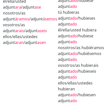
adjunt
ado
/hubiese
él/ella/usted
adjunt
ado
adjunt
ara
/adjunt
ase
tú hubieras
nosotros/as
adjunt
ado
/hubieses
adjunt
áramos
/adjunt
ásemos
adjunt
ado
vosotros/as
él/ella/usted hubiera
adjunt
arais
/adjunt
aseis
adjunt
ado
/hubiese
ellos/ellas/ustedes
adjunt
ado
adjunt
aran
/adjunt
asen
nosotros/as hubiéramos
adjunt
ado
/hubiésemos
adjunt
ado
vosotros/as hubierais
adjunt
ado
/hubieseis
adjunt
ado
ellos/ellas/ustedes
hubieran
adjunt
ado
/hubiesen
adjunt
ado