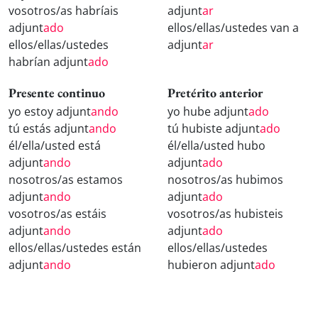
vosotros/as habríais
adjunt
ar
adjunt
ado
ellos/ellas/ustedes van a
ellos/ellas/ustedes
adjunt
ar
habrían adjunt
ado
Presente continuo
Pretérito anterior
yo estoy adjunt
ando
yo hube adjunt
ado
tú estás adjunt
ando
tú hubiste adjunt
ado
él/ella/usted está
él/ella/usted hubo
adjunt
ando
adjunt
ado
nosotros/as estamos
nosotros/as hubimos
adjunt
ando
adjunt
ado
vosotros/as estáis
vosotros/as hubisteis
adjunt
ando
adjunt
ado
ellos/ellas/ustedes están
ellos/ellas/ustedes
adjunt
ando
hubieron adjunt
ado