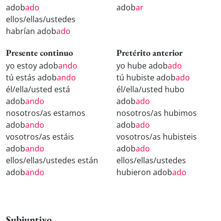
adob
ado
adob
ar
ellos/ellas/ustedes
habrían adob
ado
Presente continuo
Pretérito anterior
yo estoy adob
ando
yo hube adob
ado
tú estás adob
ando
tú hubiste adob
ado
él/ella/usted está
él/ella/usted hubo
adob
ando
adob
ado
nosotros/as estamos
nosotros/as hubimos
adob
ando
adob
ado
vosotros/as estáis
vosotros/as hubisteis
adob
ando
adob
ado
ellos/ellas/ustedes están
ellos/ellas/ustedes
adob
ando
hubieron adob
ado
Subjuntivo