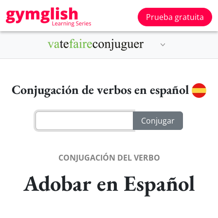
Prueba gratuita
Conjugación de verbos en español
CONJUGACIÓN DEL VERBO
Adobar en Español