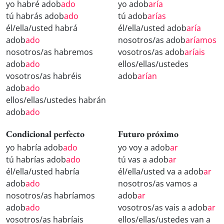
yo habré adob
ado
yo adob
aría
tú habrás adob
ado
tú adob
arías
él/ella/usted habrá
él/ella/usted adob
aría
adob
ado
nosotros/as adob
aríamos
nosotros/as habremos
vosotros/as adob
aríais
adob
ado
ellos/ellas/ustedes
vosotros/as habréis
adob
arían
adob
ado
ellos/ellas/ustedes habrán
adob
ado
Condicional perfecto
Futuro próximo
yo habría adob
ado
yo voy a adob
ar
tú habrías adob
ado
tú vas a adob
ar
él/ella/usted habría
él/ella/usted va a adob
ar
adob
ado
nosotros/as vamos a
nosotros/as habríamos
adob
ar
adob
ado
vosotros/as vais a adob
ar
vosotros/as habríais
ellos/ellas/ustedes van a