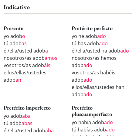
Indicativo
Presente
Pretérito perfecto
yo adob
o
yo he adob
ado
tú adob
as
tú has adob
ado
él/ella/usted adob
a
él/ella/usted ha adob
ado
nosotros/as adob
amos
nosotros/as hemos
vosotros/as adob
áis
adob
ado
ellos/ellas/ustedes
vosotros/as habéis
adob
an
adob
ado
ellos/ellas/ustedes han
adob
ado
Pretérito imperfecto
Pretérito
pluscuamperfecto
yo adob
aba
yo había adob
ado
tú adob
abas
tú habías adob
ado
él/ella/usted adob
aba