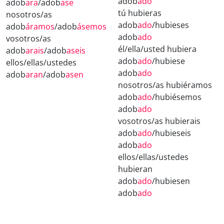
adob
ado
adob
ara
/adob
ase
tú hubieras
nosotros/as
adob
ado
/hubieses
adob
áramos
/adob
ásemos
adob
ado
vosotros/as
él/ella/usted hubiera
adob
arais
/adob
aseis
adob
ado
/hubiese
ellos/ellas/ustedes
adob
ado
adob
aran
/adob
asen
nosotros/as hubiéramos
adob
ado
/hubiésemos
adob
ado
vosotros/as hubierais
adob
ado
/hubieseis
adob
ado
ellos/ellas/ustedes
hubieran
adob
ado
/hubiesen
adob
ado