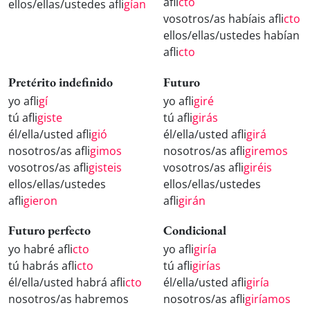
afli
cto
ellos/ellas/ustedes afli
gían
vosotros/as habíais afli
cto
ellos/ellas/ustedes habían
afli
cto
Pretérito indefinido
Futuro
yo afli
gí
yo afli
giré
tú afli
giste
tú afli
girás
él/ella/usted afli
gió
él/ella/usted afli
girá
nosotros/as afli
gimos
nosotros/as afli
giremos
vosotros/as afli
gisteis
vosotros/as afli
giréis
ellos/ellas/ustedes
ellos/ellas/ustedes
afli
gieron
afli
girán
Futuro perfecto
Condicional
yo habré afli
cto
yo afli
giría
tú habrás afli
cto
tú afli
girías
él/ella/usted habrá afli
cto
él/ella/usted afli
giría
nosotros/as habremos
nosotros/as afli
giríamos