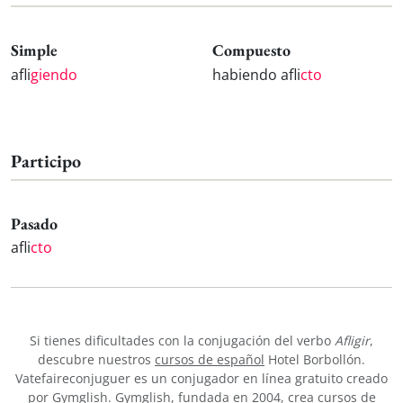
Simple
Compuesto
afli
giendo
habiendo afli
cto
Participo
Pasado
afli
cto
Si tienes dificultades con la conjugación del verbo
Afligir
,
descubre nuestros
cursos de español
Hotel Borbollón.
Vatefaireconjuguer es un conjugador en línea gratuito creado
por Gymglish. Gymglish, fundada en 2004, crea cursos de