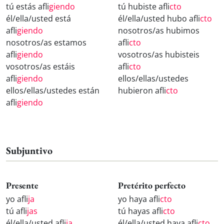
tú estás afli
giendo
tú hubiste afli
cto
él/ella/usted está
él/ella/usted hubo afli
cto
afli
giendo
nosotros/as hubimos
nosotros/as estamos
afli
cto
afli
giendo
vosotros/as hubisteis
vosotros/as estáis
afli
cto
afli
giendo
ellos/ellas/ustedes
ellos/ellas/ustedes están
hubieron afli
cto
afli
giendo
Subjuntivo
Presente
Pretérito perfecto
yo afli
ja
yo haya afli
cto
tú afli
jas
tú hayas afli
cto
él/ella/usted afli
ja
él/ella/usted haya afli
cto