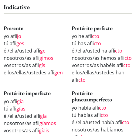
Indicativo
Presente
Pretérito perfecto
yo afli
jo
yo he afli
cto
tú afli
ges
tú has afli
cto
él/ella/usted afli
ge
él/ella/usted ha afli
cto
nosotros/as afli
gimos
nosotros/as hemos afli
cto
vosotros/as afli
gís
vosotros/as habéis afli
cto
ellos/ellas/ustedes afli
gen
ellos/ellas/ustedes han
afli
cto
Pretérito imperfecto
Pretérito
pluscuamperfecto
yo afli
gía
yo había afli
cto
tú afli
gías
tú habías afli
cto
él/ella/usted afli
gía
él/ella/usted había afli
cto
nosotros/as afli
gíamos
nosotros/as habíamos
vosotros/as afli
gíais