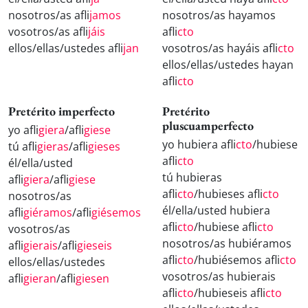
nosotros/as afli
jamos
nosotros/as hayamos
vosotros/as afli
jáis
afli
cto
ellos/ellas/ustedes afli
jan
vosotros/as hayáis afli
cto
ellos/ellas/ustedes hayan
afli
cto
Pretérito imperfecto
Pretérito
pluscuamperfecto
yo afli
giera
/afli
giese
yo hubiera afli
cto
/hubiese
tú afli
gieras
/afli
gieses
afli
cto
él/ella/usted
tú hubieras
afli
giera
/afli
giese
afli
cto
/hubieses afli
cto
nosotros/as
él/ella/usted hubiera
afli
giéramos
/afli
giésemos
afli
cto
/hubiese afli
cto
vosotros/as
nosotros/as hubiéramos
afli
gierais
/afli
gieseis
afli
cto
/hubiésemos afli
cto
ellos/ellas/ustedes
vosotros/as hubierais
afli
gieran
/afli
giesen
afli
cto
/hubieseis afli
cto