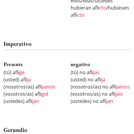
ellos/ellas/ustedes
hubieran afli
cto
/hubiesen
afli
cto
Imperativo
Presente
negativo
(tú) afli
ge
(tú) no afli
jas
(usted) afli
ja
(usted) no afli
ja
(nosotros/as) afli
jamos
(nosotros/as) no afli
jamos
(vosotros/as) afli
gid
(vosotros/as) no afli
jáis
(ustedes) afli
jan
(ustedes) no afli
jan
Gerundio