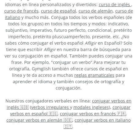
idiomas en línea personalizados y divertidos:
curso de inglés
,
curso de francés
,
curso de español
,
curso de alemán
,
curso de
italiano
y mucho más. Conjuga todos los verbos españoles (de
todos los grupos) en todos los tiempos y modos: indicativo,
subjuntivo, imperativo, futuro perfecto, condicional, pretérito
imperfecto, pretérito pluscuamperfecto, presente, etc. ¿No
sabes cómo conjugar el verbo español
Afligir
en Español? Solo
tiene que escribir
Afligir
en nuestra barra de búsqueda para
ver su conjugación en español. También puedes conjugar una
frase. Por ejemplo, "conjugar un verbo".Para mejorar tu
ortografía, Gymglish también ofrece cursos de español en
línea y te da acceso a muchas
reglas gramaticales
para
aprender el idioma y también consejos de ortografía y
conjugación.
Nuestros conjugadores verbales en línea:
conjugar verbos en
inglés 🇬🇧
(
verbos irregulares
y
modales ingleses
),
conjugar
verbos en español 🇪🇸
,
conjugar verbos en francés 🇫🇷
,
conjugar verbos en alemán 🇩🇪
,
conjugar verbos en italiano
🇮🇹
.