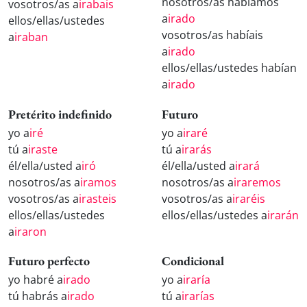
nosotros/as habíamos
vosotros/as a
irabais
a
irado
ellos/ellas/ustedes
vosotros/as habíais
a
iraban
a
irado
ellos/ellas/ustedes habían
a
irado
Pretérito indefinido
Futuro
yo a
iré
yo a
iraré
tú a
iraste
tú a
irarás
él/ella/usted a
iró
él/ella/usted a
irará
nosotros/as a
iramos
nosotros/as a
iraremos
vosotros/as a
irasteis
vosotros/as a
iraréis
ellos/ellas/ustedes
ellos/ellas/ustedes a
irarán
a
iraron
Futuro perfecto
Condicional
yo habré a
irado
yo a
iraría
tú habrás a
irado
tú a
irarías