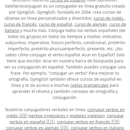
Vatefaireconjuguer es un conjugador en línea gratuito creado
por Gymglish. Gymglish, fundada en 2004, crea cursos de
idiomas en línea personalizados y divertidos:
curso de inglés
,
curso de francés
,
curso de español
,
curso de alemán
,
curso de
italiano
y mucho más. Conjuga todos los verbos españoles (de
todos los grupos) en todos los tiempos y modos: indicativo,
subjuntivo, imperativo, futuro perfecto, condicional, pretérito
imperfecto, pretérito pluscuamperfecto, presente, etc. ¿No
sabes cómo conjugar el verbo español
Airar
en Español? Solo
tiene que escribir
Airar
en nuestra barra de búsqueda para
ver su conjugación en español. También puedes conjugar una
frase. Por ejemplo, "conjugar un verbo".Para mejorar tu
ortografía, Gymglish también ofrece cursos de español en
línea y te da acceso a muchas
reglas gramaticales
para
aprender el idioma y también consejos de ortografía y
conjugación.
Nuestros conjugadores verbales en línea:
conjugar verbos en
inglés 🇬🇧
(
verbos irregulares
y
modales ingleses
),
conjugar
verbos en español 🇪🇸
,
conjugar verbos en francés 🇫🇷
,
conjugar verbos en alemán 🇩🇪
,
conjugar verbos en italiano