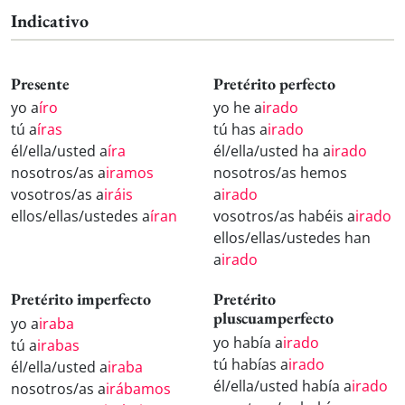
Indicativo
Presente
Pretérito perfecto
yo a
íro
yo he a
irado
tú a
íras
tú has a
irado
él/ella/usted a
íra
él/ella/usted ha a
irado
nosotros/as a
iramos
nosotros/as hemos
vosotros/as a
iráis
a
irado
ellos/ellas/ustedes a
íran
vosotros/as habéis a
irado
ellos/ellas/ustedes han
a
irado
Pretérito imperfecto
Pretérito
pluscuamperfecto
yo a
iraba
yo había a
irado
tú a
irabas
tú habías a
irado
él/ella/usted a
iraba
él/ella/usted había a
irado
nosotros/as a
irábamos