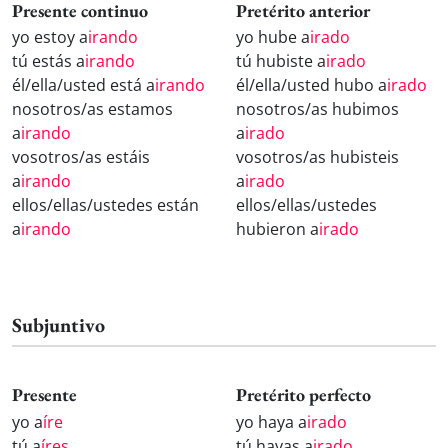
Presente continuo
Pretérito anterior
yo estoy a
irando
yo hube a
irado
tú estás a
irando
tú hubiste a
irado
él/ella/usted está a
irando
él/ella/usted hubo a
irado
nosotros/as estamos
nosotros/as hubimos
a
irando
a
irado
vosotros/as estáis
vosotros/as hubisteis
a
irando
a
irado
ellos/ellas/ustedes están
ellos/ellas/ustedes
a
irando
hubieron a
irado
Subjuntivo
Presente
Pretérito perfecto
yo a
íre
yo haya a
irado
tú a
íres
tú hayas a
irado