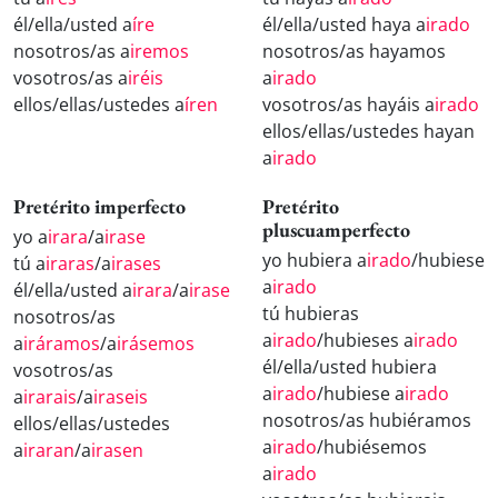
él/ella/usted a
íre
él/ella/usted haya a
irado
nosotros/as a
iremos
nosotros/as hayamos
vosotros/as a
iréis
a
irado
ellos/ellas/ustedes a
íren
vosotros/as hayáis a
irado
ellos/ellas/ustedes hayan
a
irado
Pretérito imperfecto
Pretérito
pluscuamperfecto
yo a
irara
/a
irase
yo hubiera a
irado
/hubiese
tú a
iraras
/a
irases
a
irado
él/ella/usted a
irara
/a
irase
tú hubieras
nosotros/as
a
irado
/hubieses a
irado
a
iráramos
/a
irásemos
él/ella/usted hubiera
vosotros/as
a
irado
/hubiese a
irado
a
irarais
/a
iraseis
nosotros/as hubiéramos
ellos/ellas/ustedes
a
irado
/hubiésemos
a
iraran
/a
irasen
a
irado