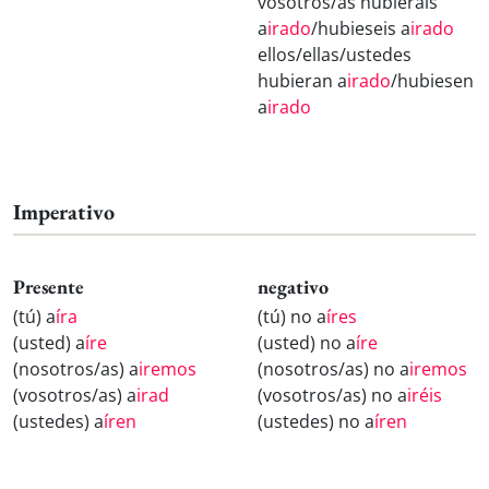
vosotros/as hubierais
a
irado
/hubieseis a
irado
ellos/ellas/ustedes
hubieran a
irado
/hubiesen
a
irado
Imperativo
Presente
negativo
(tú) a
íra
(tú) no a
íres
(usted) a
íre
(usted) no a
íre
(nosotros/as) a
iremos
(nosotros/as) no a
iremos
(vosotros/as) a
irad
(vosotros/as) no a
iréis
(ustedes) a
íren
(ustedes) no a
íren