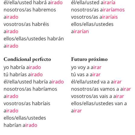
él/ella/usted habrá a
irado
él/ella/usted a
iraría
nosotros/as habremos
nosotros/as a
iraríamos
a
irado
vosotros/as a
iraríais
vosotros/as habréis
ellos/ellas/ustedes
a
irado
a
irarían
ellos/ellas/ustedes habrán
a
irado
Condicional perfecto
Futuro próximo
yo habría a
irado
yo voy a a
irar
tú habrías a
irado
tú vas a a
irar
él/ella/usted habría a
irado
él/ella/usted va a a
irar
nosotros/as habríamos
nosotros/as vamos a a
irar
a
irado
vosotros/as vais a a
irar
vosotros/as habríais
ellos/ellas/ustedes van a
a
irado
a
irar
ellos/ellas/ustedes
habrían a
irado