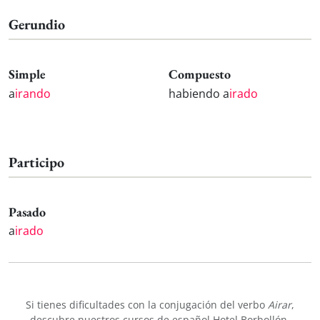
Gerundio
Simple
Compuesto
a
irando
habiendo a
irado
Participo
Pasado
a
irado
Si tienes dificultades con la conjugación del verbo
Airar
,
descubre nuestros
cursos de español
Hotel Borbollón.