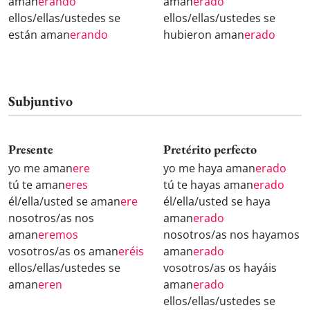
aman
erando
aman
erado
ellos/ellas/ustedes se
ellos/ellas/ustedes se
están aman
erando
hubieron aman
erado
Subjuntivo
Presente
Pretérito perfecto
yo me aman
ere
yo me haya aman
erado
tú te aman
eres
tú te hayas aman
erado
él/ella/usted se aman
ere
él/ella/usted se haya
nosotros/as nos
aman
erado
aman
eremos
nosotros/as nos hayamos
vosotros/as os aman
eréis
aman
erado
ellos/ellas/ustedes se
vosotros/as os hayáis
aman
eren
aman
erado
ellos/ellas/ustedes se