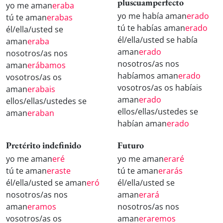
pluscuamperfecto
yo me aman
eraba
yo me había aman
erado
tú te aman
erabas
tú te habías aman
erado
él/ella/usted se
él/ella/usted se había
aman
eraba
aman
erado
nosotros/as nos
nosotros/as nos
aman
erábamos
habíamos aman
erado
vosotros/as os
vosotros/as os habíais
aman
erabais
aman
erado
ellos/ellas/ustedes se
ellos/ellas/ustedes se
aman
eraban
habían aman
erado
Pretérito indefinido
Futuro
yo me aman
eré
yo me aman
eraré
tú te aman
eraste
tú te aman
erarás
él/ella/usted se aman
eró
él/ella/usted se
nosotros/as nos
aman
erará
aman
eramos
nosotros/as nos
vosotros/as os
aman
eraremos