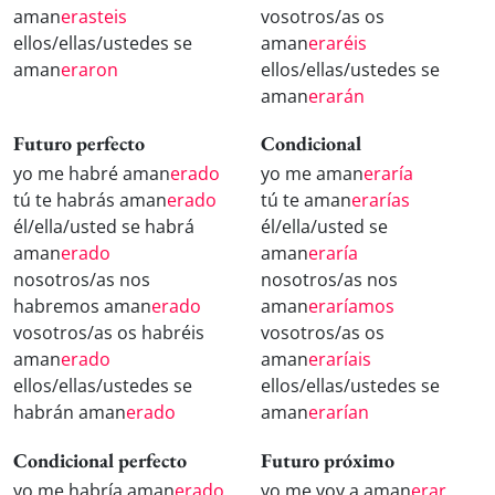
aman
erasteis
vosotros/as os
ellos/ellas/ustedes se
aman
eraréis
aman
eraron
ellos/ellas/ustedes se
aman
erarán
Futuro perfecto
Condicional
yo me habré aman
erado
yo me aman
eraría
tú te habrás aman
erado
tú te aman
erarías
él/ella/usted se habrá
él/ella/usted se
aman
erado
aman
eraría
nosotros/as nos
nosotros/as nos
habremos aman
erado
aman
eraríamos
vosotros/as os habréis
vosotros/as os
aman
erado
aman
eraríais
ellos/ellas/ustedes se
ellos/ellas/ustedes se
habrán aman
erado
aman
erarían
Condicional perfecto
Futuro próximo
yo me habría aman
erado
yo me voy a aman
erar