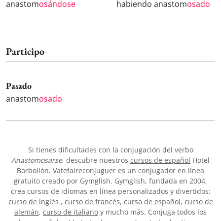
anastom
osándose
habiendo anastom
osado
Participo
Pasado
anastom
osado
Si tienes dificultades con la conjugación del verbo
Anastomosarse
, descubre nuestros
cursos de español
Hotel
Borbollón. Vatefaireconjuguer es un conjugador en línea
gratuito creado por Gymglish. Gymglish, fundada en 2004,
crea cursos de idiomas en línea personalizados y divertidos:
curso de inglés
,
curso de francés
,
curso de español
,
curso de
alemán
,
curso de italiano
y mucho más. Conjuga todos los