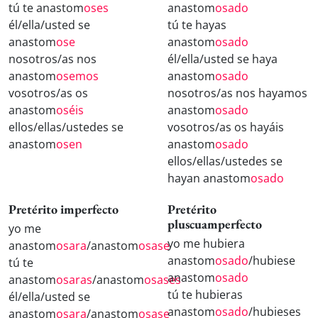
tú te anastom
oses
anastom
osado
él/ella/usted se
tú te hayas
anastom
ose
anastom
osado
nosotros/as nos
él/ella/usted se haya
anastom
osemos
anastom
osado
vosotros/as os
nosotros/as nos hayamos
anastom
oséis
anastom
osado
ellos/ellas/ustedes se
vosotros/as os hayáis
anastom
osen
anastom
osado
ellos/ellas/ustedes se
hayan anastom
osado
Pretérito imperfecto
Pretérito
pluscuamperfecto
yo me
yo me hubiera
anastom
osara
/anastom
osase
anastom
osado
/hubiese
tú te
anastom
osado
anastom
osaras
/anastom
osases
tú te hubieras
él/ella/usted se
anastom
osado
/hubieses
anastom
osara
/anastom
osase