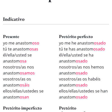
Indicativo
Presente
Pretérito perfecto
yo me anastom
oso
yo me he anastom
osado
tú te anastom
osas
tú te has anastom
osado
él/ella/usted se
él/ella/usted se ha
anastom
osa
anastom
osado
nosotros/as nos
nosotros/as nos hemos
anastom
osamos
anastom
osado
vosotros/as os
vosotros/as os habéis
anastom
osáis
anastom
osado
ellos/ellas/ustedes se
ellos/ellas/ustedes se han
anastom
osan
anastom
osado
Pretérito imperfecto
Pretérito