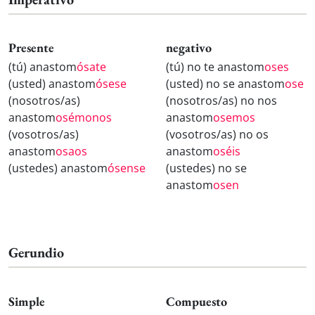
Presente
negativo
(tú) anastom
ósate
(tú) no te anastom
oses
(usted) anastom
ósese
(usted) no se anastom
ose
(nosotros/as)
(nosotros/as) no nos
anastom
osémonos
anastom
osemos
(vosotros/as)
(vosotros/as) no os
anastom
osaos
anastom
oséis
(ustedes) anastom
ósense
(ustedes) no se
anastom
osen
Gerundio
Simple
Compuesto