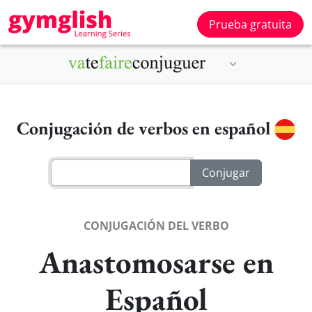
Prueba gratuita
Conjugación de verbos en español
CONJUGACIÓN DEL VERBO
Anastomosarse en
Español