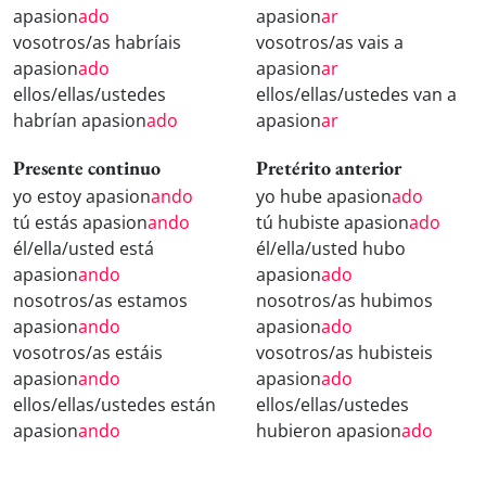
apasion
ado
apasion
ar
vosotros/as habríais
vosotros/as vais a
apasion
ado
apasion
ar
ellos/ellas/ustedes
ellos/ellas/ustedes van a
habrían apasion
ado
apasion
ar
Presente continuo
Pretérito anterior
yo estoy apasion
ando
yo hube apasion
ado
tú estás apasion
ando
tú hubiste apasion
ado
él/ella/usted está
él/ella/usted hubo
apasion
ando
apasion
ado
nosotros/as estamos
nosotros/as hubimos
apasion
ando
apasion
ado
vosotros/as estáis
vosotros/as hubisteis
apasion
ando
apasion
ado
ellos/ellas/ustedes están
ellos/ellas/ustedes
apasion
ando
hubieron apasion
ado