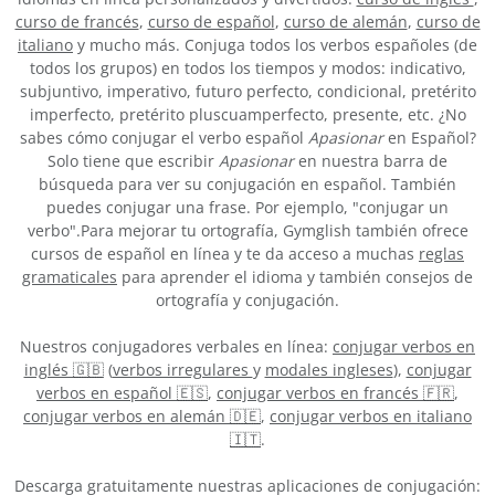
curso de francés
,
curso de español
,
curso de alemán
,
curso de
italiano
y mucho más. Conjuga todos los verbos españoles (de
todos los grupos) en todos los tiempos y modos: indicativo,
subjuntivo, imperativo, futuro perfecto, condicional, pretérito
imperfecto, pretérito pluscuamperfecto, presente, etc. ¿No
sabes cómo conjugar el verbo español
Apasionar
en Español?
Solo tiene que escribir
Apasionar
en nuestra barra de
búsqueda para ver su conjugación en español. También
puedes conjugar una frase. Por ejemplo, "conjugar un
verbo".Para mejorar tu ortografía, Gymglish también ofrece
cursos de español en línea y te da acceso a muchas
reglas
gramaticales
para aprender el idioma y también consejos de
ortografía y conjugación.
Nuestros conjugadores verbales en línea:
conjugar verbos en
inglés 🇬🇧
(
verbos irregulares
y
modales ingleses
),
conjugar
verbos en español 🇪🇸
,
conjugar verbos en francés 🇫🇷
,
conjugar verbos en alemán 🇩🇪
,
conjugar verbos en italiano
🇮🇹
.
Descarga gratuitamente nuestras aplicaciones de conjugación: