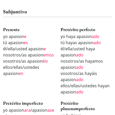
Subjuntivo
Presente
Pretérito perfecto
yo apasion
e
yo haya apasion
ado
tú apasion
es
tú hayas apasion
ado
él/ella/usted apasion
e
él/ella/usted haya
nosotros/as apasion
emos
apasion
ado
vosotros/as apasion
éis
nosotros/as hayamos
ellos/ellas/ustedes
apasion
ado
apasion
en
vosotros/as hayáis
apasion
ado
ellos/ellas/ustedes hayan
apasion
ado
Pretérito imperfecto
Pretérito
pluscuamperfecto
yo apasion
ara
/apasion
ase