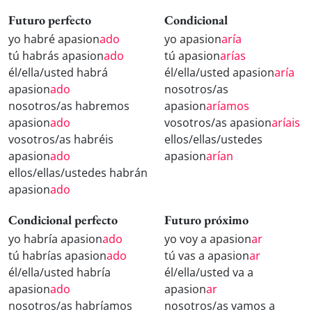
Futuro perfecto
Condicional
yo habré apasion
ado
yo apasion
aría
tú habrás apasion
ado
tú apasion
arías
él/ella/usted habrá
él/ella/usted apasion
aría
apasion
ado
nosotros/as
nosotros/as habremos
apasion
aríamos
apasion
ado
vosotros/as apasion
aríais
vosotros/as habréis
ellos/ellas/ustedes
apasion
ado
apasion
arían
ellos/ellas/ustedes habrán
apasion
ado
Condicional perfecto
Futuro próximo
yo habría apasion
ado
yo voy a apasion
ar
tú habrías apasion
ado
tú vas a apasion
ar
él/ella/usted habría
él/ella/usted va a
apasion
ado
apasion
ar
nosotros/as habríamos
nosotros/as vamos a