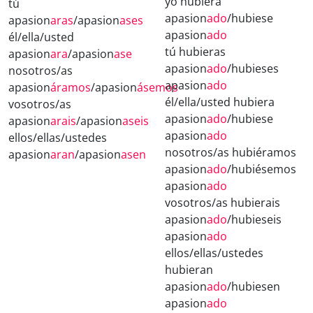
yo hubiera
tú
apasion
ado
/hubiese
apasion
aras
/apasion
ases
apasion
ado
él/ella/usted
tú hubieras
apasion
ara
/apasion
ase
apasion
ado
/hubieses
nosotros/as
apasion
ado
apasion
áramos
/apasion
ásemos
él/ella/usted hubiera
vosotros/as
apasion
ado
/hubiese
apasion
arais
/apasion
aseis
apasion
ado
ellos/ellas/ustedes
nosotros/as hubiéramos
apasion
aran
/apasion
asen
apasion
ado
/hubiésemos
apasion
ado
vosotros/as hubierais
apasion
ado
/hubieseis
apasion
ado
ellos/ellas/ustedes
hubieran
apasion
ado
/hubiesen
apasion
ado