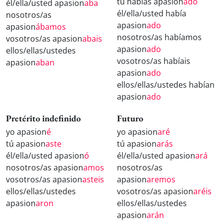
tú habías apasion
ado
él/ella/usted apasion
aba
él/ella/usted había
nosotros/as
apasion
ado
apasion
ábamos
nosotros/as habíamos
vosotros/as apasion
abais
apasion
ado
ellos/ellas/ustedes
vosotros/as habíais
apasion
aban
apasion
ado
ellos/ellas/ustedes habían
apasion
ado
Pretérito indefinido
Futuro
yo apasion
é
yo apasion
aré
tú apasion
aste
tú apasion
arás
él/ella/usted apasion
ó
él/ella/usted apasion
ará
nosotros/as apasion
amos
nosotros/as
vosotros/as apasion
asteis
apasion
aremos
ellos/ellas/ustedes
vosotros/as apasion
aréis
apasion
aron
ellos/ellas/ustedes
apasion
arán