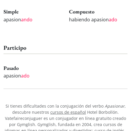
Simple
Compuesto
apasion
ando
habiendo apasion
ado
Participo
Pasado
apasion
ado
Si tienes dificultades con la conjugación del verbo
Apasionar
,
descubre nuestros
cursos de español
Hotel Borbollón.
Vatefaireconjuguer es un conjugador en línea gratuito creado
por Gymglish. Gymglish, fundada en 2004, crea cursos de
idiomas en línea personalizados y divertidos:
curso de inglés
,