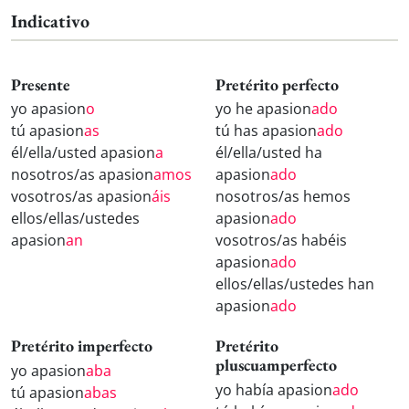
Indicativo
Presente
Pretérito perfecto
yo apasion
o
yo he apasion
ado
tú apasion
as
tú has apasion
ado
él/ella/usted apasion
a
él/ella/usted ha
nosotros/as apasion
amos
apasion
ado
vosotros/as apasion
áis
nosotros/as hemos
ellos/ellas/ustedes
apasion
ado
apasion
an
vosotros/as habéis
apasion
ado
ellos/ellas/ustedes han
apasion
ado
Pretérito imperfecto
Pretérito
pluscuamperfecto
yo apasion
aba
yo había apasion
ado
tú apasion
abas