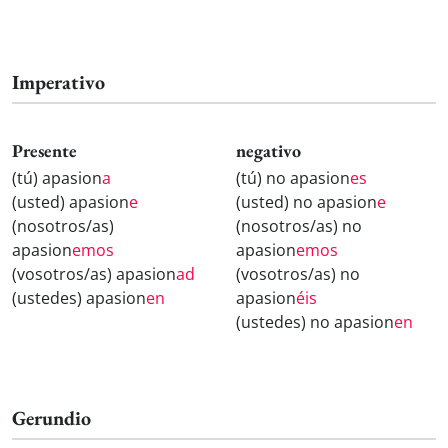
Imperativo
Presente
negativo
(tú) apasion
a
(tú) no apasion
es
(usted) apasion
e
(usted) no apasion
e
(nosotros/as)
(nosotros/as) no
apasion
emos
apasion
emos
(vosotros/as) apasion
ad
(vosotros/as) no
(ustedes) apasion
en
apasion
éis
(ustedes) no apasion
en
Gerundio