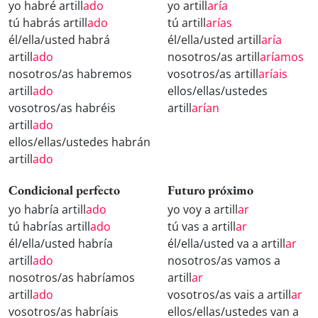
yo habré artill
ado
yo artill
aría
tú habrás artill
ado
tú artill
arías
él/ella/usted habrá
él/ella/usted artill
aría
artill
ado
nosotros/as artill
aríamos
nosotros/as habremos
vosotros/as artill
aríais
artill
ado
ellos/ellas/ustedes
vosotros/as habréis
artill
arían
artill
ado
ellos/ellas/ustedes habrán
artill
ado
Condicional perfecto
Futuro próximo
yo habría artill
ado
yo voy a artill
ar
tú habrías artill
ado
tú vas a artill
ar
él/ella/usted habría
él/ella/usted va a artill
ar
artill
ado
nosotros/as vamos a
nosotros/as habríamos
artill
ar
artill
ado
vosotros/as vais a artill
ar
vosotros/as habríais
ellos/ellas/ustedes van a