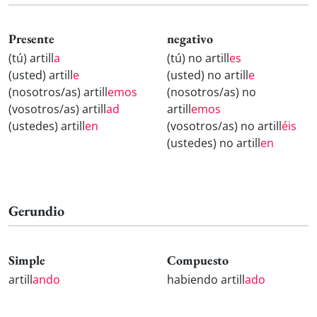
Presente
negativo
(tú) artill
a
(tú) no artill
es
(usted) artill
e
(usted) no artill
e
(nosotros/as) artill
emos
(nosotros/as) no
(vosotros/as) artill
ad
artill
emos
(ustedes) artill
en
(vosotros/as) no artill
éis
(ustedes) no artill
en
Gerundio
Simple
Compuesto
artill
ando
habiendo artill
ado