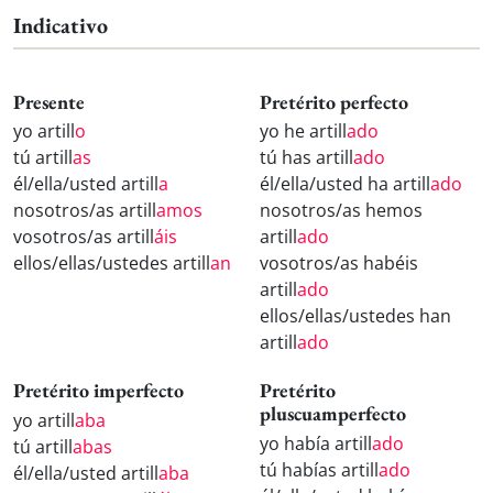
Indicativo
Presente
Pretérito perfecto
yo artill
o
yo he artill
ado
tú artill
as
tú has artill
ado
él/ella/usted artill
a
él/ella/usted ha artill
ado
nosotros/as artill
amos
nosotros/as hemos
vosotros/as artill
áis
artill
ado
ellos/ellas/ustedes artill
an
vosotros/as habéis
artill
ado
ellos/ellas/ustedes han
artill
ado
Pretérito imperfecto
Pretérito
pluscuamperfecto
yo artill
aba
yo había artill
ado
tú artill
abas
tú habías artill
ado
él/ella/usted artill
aba