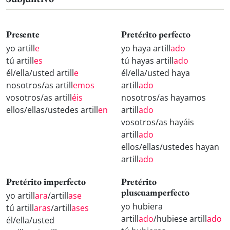
Presente
Pretérito perfecto
yo artill
e
yo haya artill
ado
tú artill
es
tú hayas artill
ado
él/ella/usted artill
e
él/ella/usted haya
nosotros/as artill
emos
artill
ado
vosotros/as artill
éis
nosotros/as hayamos
ellos/ellas/ustedes artill
en
artill
ado
vosotros/as hayáis
artill
ado
ellos/ellas/ustedes hayan
artill
ado
Pretérito imperfecto
Pretérito
pluscuamperfecto
yo artill
ara
/artill
ase
yo hubiera
tú artill
aras
/artill
ases
artill
ado
/hubiese artill
ado
él/ella/usted