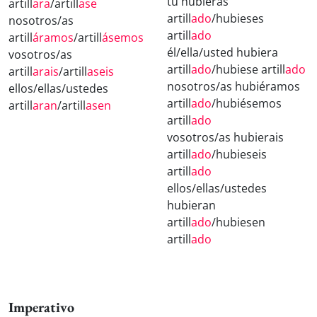
tú hubieras
artill
ara
/artill
ase
artill
ado
/hubieses
nosotros/as
artill
ado
artill
áramos
/artill
ásemos
él/ella/usted hubiera
vosotros/as
artill
ado
/hubiese artill
ado
artill
arais
/artill
aseis
nosotros/as hubiéramos
ellos/ellas/ustedes
artill
ado
/hubiésemos
artill
aran
/artill
asen
artill
ado
vosotros/as hubierais
artill
ado
/hubieseis
artill
ado
ellos/ellas/ustedes
hubieran
artill
ado
/hubiesen
artill
ado
Imperativo