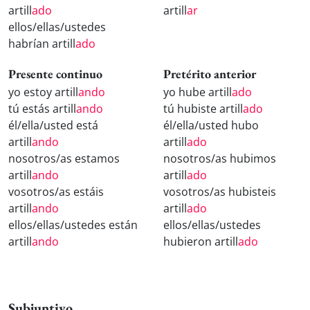
artill
ado
artill
ar
ellos/ellas/ustedes
habrían artill
ado
Presente continuo
Pretérito anterior
yo estoy artill
ando
yo hube artill
ado
tú estás artill
ando
tú hubiste artill
ado
él/ella/usted está
él/ella/usted hubo
artill
ando
artill
ado
nosotros/as estamos
nosotros/as hubimos
artill
ando
artill
ado
vosotros/as estáis
vosotros/as hubisteis
artill
ando
artill
ado
ellos/ellas/ustedes están
ellos/ellas/ustedes
artill
ando
hubieron artill
ado
Subjuntivo