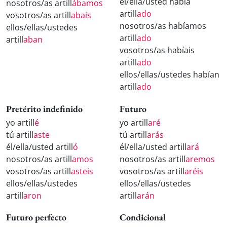
él/ella/usted había
nosotros/as artill
ábamos
artill
ado
vosotros/as artill
abais
nosotros/as habíamos
ellos/ellas/ustedes
artill
ado
artill
aban
vosotros/as habíais
artill
ado
ellos/ellas/ustedes habían
artill
ado
Pretérito indefinido
Futuro
yo artill
é
yo artill
aré
tú artill
aste
tú artill
arás
él/ella/usted artill
ó
él/ella/usted artill
ará
nosotros/as artill
amos
nosotros/as artill
aremos
vosotros/as artill
asteis
vosotros/as artill
aréis
ellos/ellas/ustedes
ellos/ellas/ustedes
artill
aron
artill
arán
Futuro perfecto
Condicional